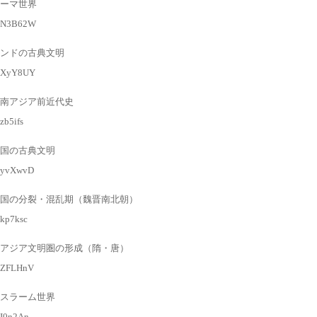
ーマ世界
gl/N3B62W
ンドの古典文明
gl/XyY8UY
南アジア前近代史
/zb5ifs
国の古典文明
l/yvXwvD
国の分裂・混乱期（魏晋南北朝）
/kp7ksc
アジア文明圏の形成（隋・唐）
l/ZFLHnV
スラーム世界
l/I0n2An