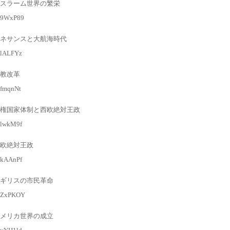
スラーム世界の繁栄
l/9WxP89
ネサンスと大航海時代
l/lALFYz
教改革
l/fmqnNt
権国家体制と西欧絶対王政
l/lwkM9f
欧絶対王政
l/kAAnPf
ギリスの市民革命
gl/ZxPKOY
メリカ世界の成立