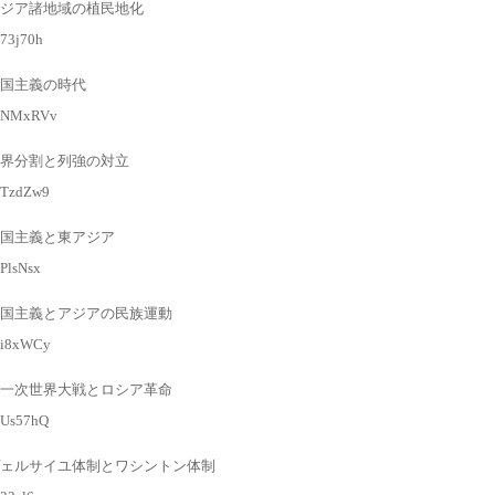
ジア諸地域の植民地化
/73j70h
国主義の時代
gl/NMxRVv
界分割と列強の対立
l/TzdZw9
国主義と東アジア
/PlsNsx
国主義とアジアの民族運動
l/i8xWCy
一次世界大戦とロシア革命
l/Us57hQ
ェルサイユ体制とワシントン体制