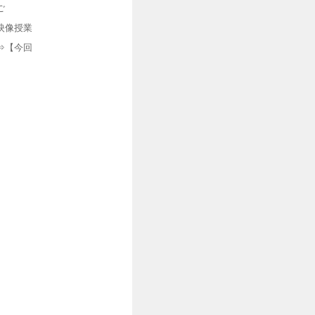
ご
映像授業
⇒【今回