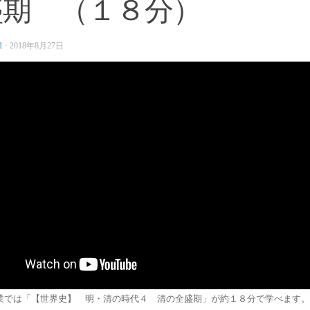
盛期 （１８分）
1
·
2018年8月27日
業では「【世界史】 明・清の時代４ 清の全盛期」が約１８分で学べます