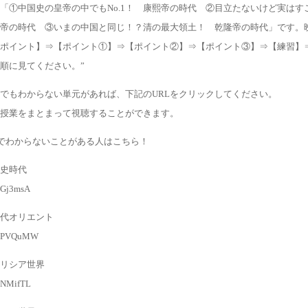
「①中国史の皇帝の中でもNo.1！ 康熙帝の時代 ②目立たないけど実はす
帝の時代 ③いまの中国と同じ！？清の最大領土！ 乾隆帝の時代」です。
ポイント】⇒【ポイント①】⇒【ポイント②】⇒【ポイント③】⇒【練習】
順に見てください。”
でもわからない単元があれば、下記のURLをクリックしてください。
授業をまとまって視聴することができます。
でわからないことがある人はこちら！
史時代
l/Gj3msA
代オリエント
gl/PVQuMW
リシア世界
l/NMifTL