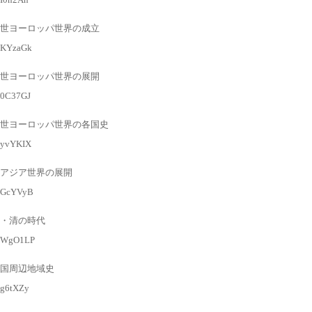
世ヨーロッパ世界の成立
l/KYzaGk
世ヨーロッパ世界の展開
l/0C37GJ
世ヨーロッパ世界の各国史
l/yvYKIX
アジア世界の展開
l/GcYVyB
・清の時代
gl/WgO1LP
国周辺地域史
l/g6tXZy