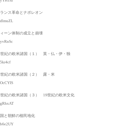
l/yYH1ld
ランス革命とナポレオン
l/dlmuZL
ィーン体制の成立と崩壊
l/yvRnSc
9世紀の欧米諸国（１） 英・仏・伊・独
/5kr4cf
19世紀の欧米諸国（２） 露・米
l/OcCYIS
9世紀の欧米諸国（３） 19世紀の欧米文化
l/gRhxAT
国と朝鮮の植民地化
l/b6e2UY