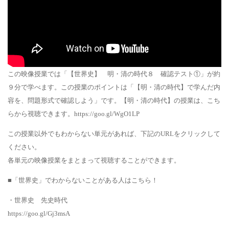
この映像授業では「【世界史】 明・清の時代８ 確認テスト①」が約
９分で学べます。この授業のポイントは「【明・清の時代】で学んだ内
容を、問題形式で確認しよう」です。【明・清の時代】の授業は、こち
らから視聴できます。https://goo.gl/WgO1LP
この授業以外でもわからない単元があれば、下記のURLをクリックして
ください。
各単元の映像授業をまとまって視聴することができます。
■「世界史」でわからないことがある人はこちら！
・世界史 先史時代
https://goo.gl/Gj3msA