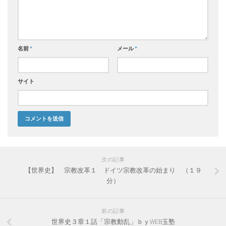
名前
*
メール
*
サイト
次の記事
【世界史】 宗教改革１ ドイツ宗教改革の始まり （１９
分）
前の記事
世界史３章１話「宗教動乱」ｂｙWEB玉塾