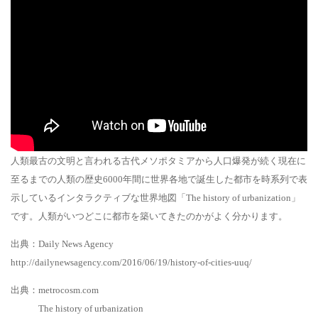
人類最古の文明と言われる古代メソポタミアから人口爆発が続く現在に
至るまでの人類の歴史6000年間に世界各地で誕生した都市を時系列で表
示しているインタラクティブな世界地図「The history of urbanization」
です。人類がいつどこに都市を築いてきたのかがよく分かります。
出典：Daily News Agency
http://dailynewsagency.com/2016/06/19/history-of-cities-uuq/
出典：metrocosm.com
The history of urbanization