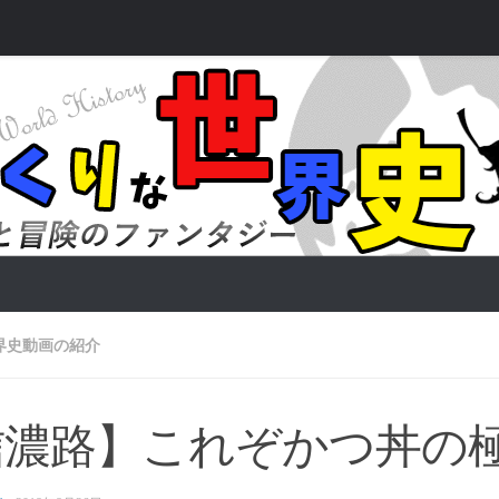
界史動画の紹介
信濃路】これぞかつ丼の