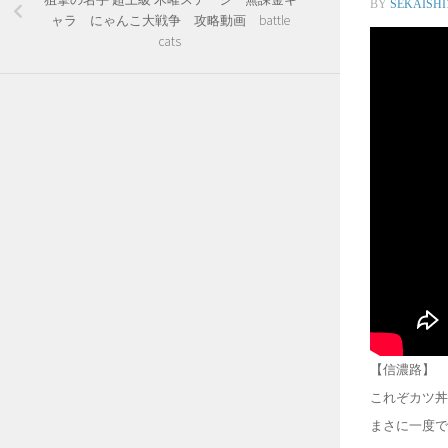
BY
SEKAISHI
ャラ にゃんこ大戦争 攻略動画 battle
cats
【信濃路】
これぞカツ丼
まさに一度で