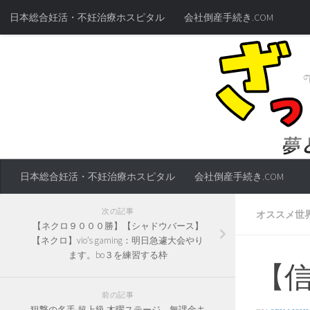
日本総合妊活・不妊治療ホスピタル
会社倒産手続き.COM
日本総合妊活・不妊治療ホスピタル
会社倒産手続き.COM
次の記事
オススメ世
【ネクロ９０００勝】【シャドウバース】
【ネクロ】vio’s gaming：明日急遽大会やり
ます。bo３を練習する枠
【
前の記事
狙撃の名手 超上級 木曜ステージ 無課金キ