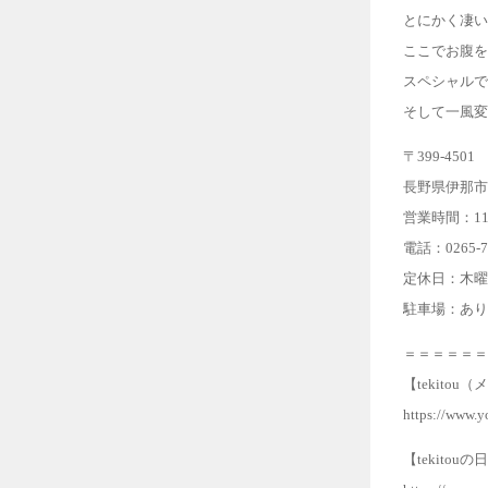
とにかく凄い
ここでお腹を
スペシャルで
そして一風変
〒399-4501
長野県伊那市西
営業時間：11:3
電話：0265-72
定休日：木曜
駐車場：あり
＝＝＝＝＝＝
【tekito
https://www.
【tekito