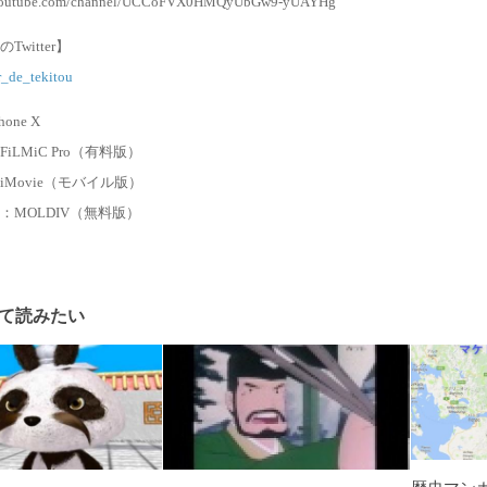
.youtube.com/channel/UCCoFVX0HMQyUbGw9-yUAYHg
のTwitter】
r_de_tekitou
one X
iLMiC Pro（有料版）
Movie（モバイル版）
：MOLDIV（無料版）
て読みたい