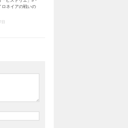
ガ「ヒストリエ」9・
イロネイアの戦いの
7日