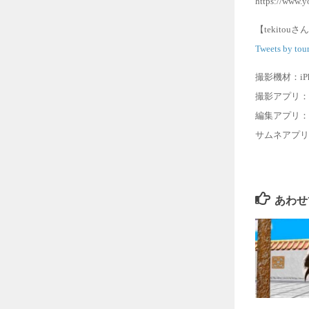
https://www
【tekitouさん
Tweets by tou
撮影機材：iPh
撮影アプリ：F
編集アプリ：i
サムネアプリ
あわせ