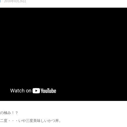
1
·
2018年8月26日
の極み！？
二度・・・いや三度美味しいかつ丼。