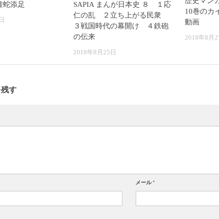
歴史マン
畫蛇添足
SAPIA まんが日本史 ８ １応
10巻のカ
仁の乱 ２立ち上がる民衆
5日
動画
３戦国時代の幕開け ４鉄砲
の伝来
2018年8月2
2018年8月25日
を残す
メール
*