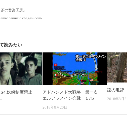
甘茶の音楽工房』
/amachamusic.chagasi.com/
て読みたい
謎の遺跡
ghts4.奴隷制度禁止
アドバンスド大戦略 第一次
エルアラメイン会戦 ５/５
2018年8月2
7日
2018年8月26日