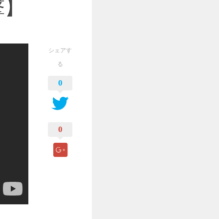
撃】
シェアす
る
0
0