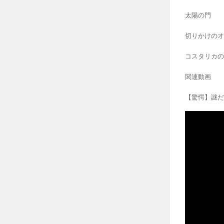
太陽の門
切りかけのオ
コスタリカの
関連動画
【驚愕】謎だ