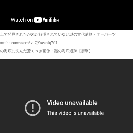
上で発見されたが未だ解明されていない謎の古代遺物・オーパーツ
youtube.com/watch?v=QYxeanlq7fU
の海底に沈んだ驚くべき画像・謎の海底遺跡【衝撃】