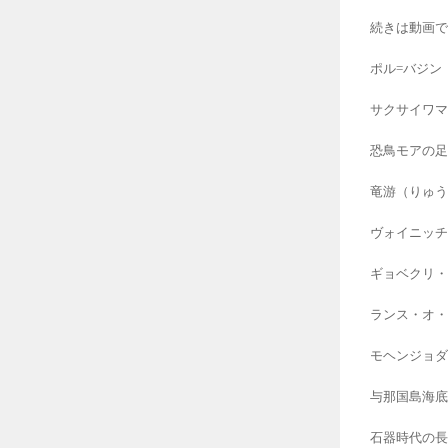
続きは動画で
ポル=バジン
サクサイワマ
恐鳥モアの足
竜游（りゅう
ヴォイニッチ
ギョベクリ・
ランス・オ・
モヘンジョダ
与那国島海底
石器時代の長