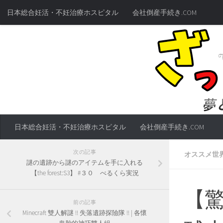
日本総合妊活・不妊治療ホスピタル
会社倒産手続き.COM
日本総合妊活・不妊治療ホスピタル
会社倒産手続き.COM
次の記事
オススメ世
謎の遺跡から謎のアイテムを手に入れる
【the forest:S3】 #３０ べるくら実況
【驚
前の記事
Minecraft 雙人解謎 !! 失落遺跡探險隊 !! | 各懷