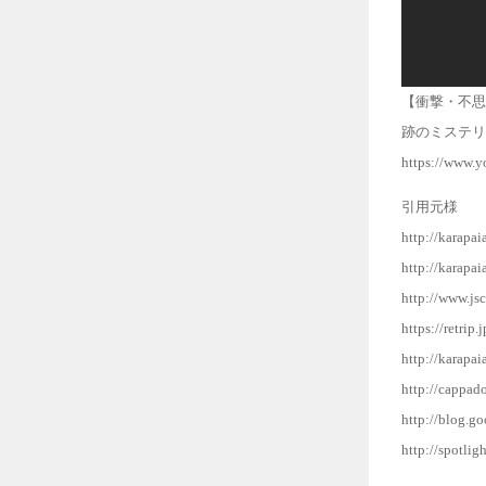
【衝撃・不思
跡のミステリ
https://www.
引用元様
http://karapa
http://karapa
http://www.jsc
https://retrip.
http://karapa
http://cappad
http://blog.g
http://spotli