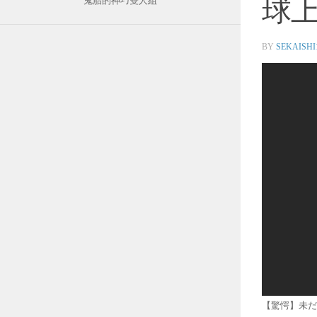
球
鬼胎的神巧雙人組
BY
SEKAISHI
【驚愕】未だ