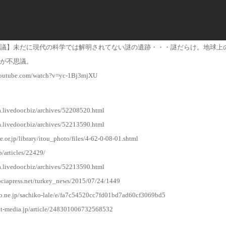
議】未だに現代の科学では解明されてない謎の遺跡・・・謎だらけ。地球上
が不思議。
youtube.com/watch?v=yc-1Bj3mjXU
ia.livedoor.biz/archives/52208520.html
ia.livedoor.biz/archives/52213590.html
e.or.jp/library/itou_photo/files/4-62-0-08-01.shtml
jp/articles/22429/
ia.livedoor.biz/archives/52213590.html
ociapress.net/turkey_news/2015/07/24/1449
oo.ne.jp/sachiko-lale/e/fa7c54520cc7fd01bd7ad60cf3069bd5
ght-media.jp/article/248301006732568532