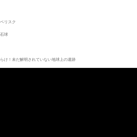
ベリスク
石球
らけ！未だ解明されていない地球上の遺跡