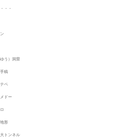
・・・
ン
ゆう）洞窟
手稿
テペ
メドー
ロ
地形
大トンネル