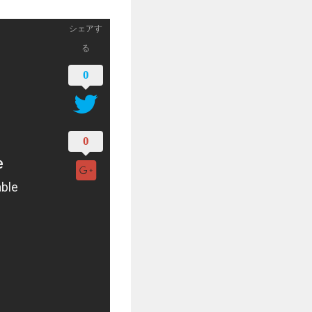
シェアす
る
0
0