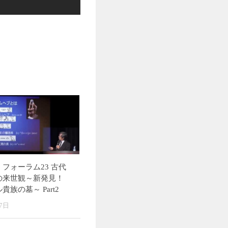
フォーラム23 古代
の来世観～新発見！
族の墓～ Part2
7日