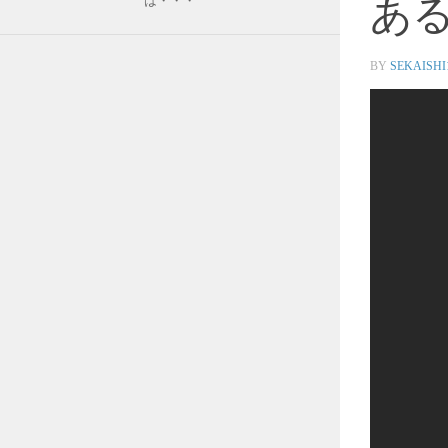
ある
は・・・
BY
SEKAISHI