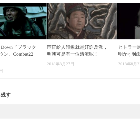
wk Down『ブラック
宦官給人印象就是奸詐反派，
ヒトラー
ン』Combat22
明朝可是有一位清流呢！
明かす独
2018年8月27日
2018年8月2
6日
を残す