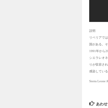
説明
リベリアでは
国がある。そ
1991年か
シエラレオネ
りが収容され
感染している
Sierra Leone 
あわせ