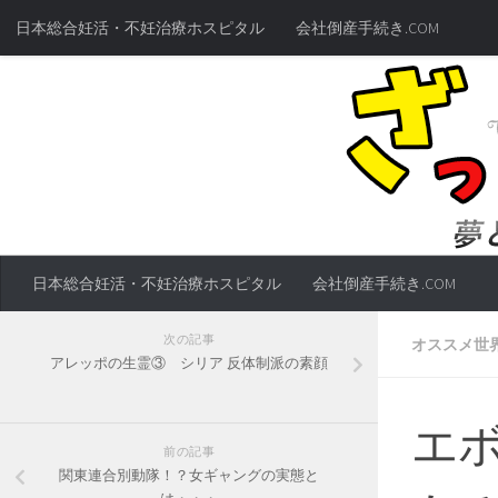
日本総合妊活・不妊治療ホスピタル
会社倒産手続き.COM
日本総合妊活・不妊治療ホスピタル
会社倒産手続き.COM
次の記事
オススメ世
アレッポの生霊③ シリア 反体制派の素顔
エ
前の記事
関東連合別動隊！？女ギャングの実態と