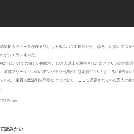
感染拡大のペースが鈍る兆しもあるエボラ出血熱だが、恐ろしい勢いで広が
れがシエラレオネだ。
ら2002年にかけての激しい内戦で、10万人以上が殺害された西アフリカの大西
。首都フリータウンのパデンバ中央刑務所には定員220人のところに6倍近い1
ている。定員人数過剰の問題だけではなく、ここに収容されている囚人の殆ど
。
AIDS Prison
て読みたい