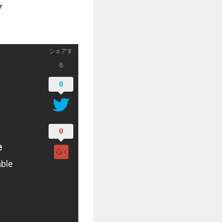
w
シェアす
る
0
0