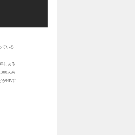
っている
洋岸にある
300人余
がHIVに