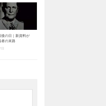
最後の日｜新資料が
裁者の末路
7日