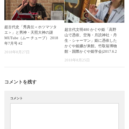
超古代史「秀真伝＜ホツマツタ
超古代文明480 かぐや姫「高野
エ＞」と男神・天照大神の謎
山で憑依、空海・月読神社・丹
MUTube（ムー チューブ） 2018
生・シャーマン」姫に憑依した
年7月号 #2
かぐや姫嬢が来館。竹取翁博物
館・国際かぐや姫学会)2017.6.2
2018年8月27日
2018年8月25日
コメントを残す
コメント