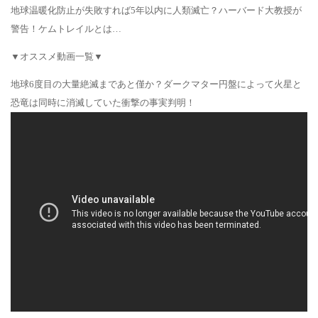
地球温暖化防止が失敗すれば5年以内に人類滅亡？ハーバード大教授が
警告！ケムトレイルとは…
▼オススメ動画一覧▼
地球6度目の大量絶滅まであと僅か？ダークマター円盤によって火星と
恐竜は同時に消滅していた衝撃の事実判明！