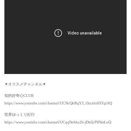
▼オススメチャンネル▼
知的好奇心CLUB
https://www.youtube.com/channel/UCNcQkRqY3_Ozcnlo6STqlAQ
世界ゆっくり紀行
https://www.youtube.com/channel/UCqqNehhz2b-jDnQ-PSNmLoQ