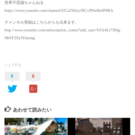
世界不思議ちゃんねる
https://www.youtube.com/channel/UCs25kfyyfXCvPl6zHn4F9RA
チャンネル登録はこちらからも出来ます。
http://www.youtube.com/subscription_center?add_user=UCk4Lr7XNg-
NhST3XyfYmxmg
シェアする
0
0
あわせて読みたい