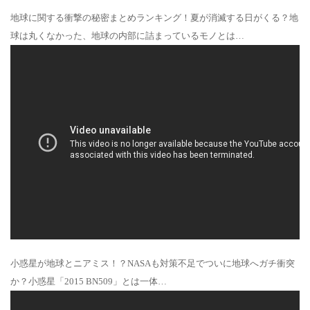
地球に関する衝撃の秘密まとめランキング！夏が消滅する日がくる？地
球は丸くなかった、地球の内部に詰まっているモノとは…
小惑星が地球とニアミス！？NASAも対策不足でついに地球へガチ衝突
か？小惑星「2015 BN509」とは一体…