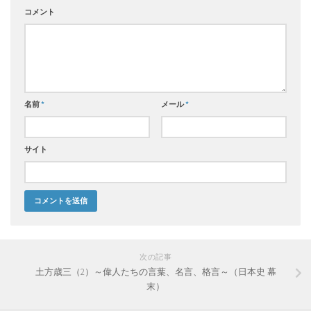
コメント
名前
*
メール
*
サイト
次の記事
土方歳三（2）～偉人たちの言葉、名言、格言～（日本史 幕
末）