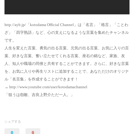
http://ayb.jp/「kotodama Official Channel」は「名言」「格言」「ことわ
ざ」「四字熟語」など、心の支えになるような言葉を集めたチャンネル
です。
人生を変えた言葉、勇気の出る言葉、元気の出る言葉、お気に入りの言
葉、好きな言葉、奮い立たせてくれる言葉、座右の銘など、家族、友
人、知人や職場の同僚と共有することができます。さらに、好きな言葉
を、お気に入りや再生リストに追加することで、あなただけのオリジナ
ル「名言集」を作成することができます！
→ http://www.youtube.com/user/kotodamachannel
「狙うは怨敵、吉良上野介ただ一人。」
シェアする
0
0