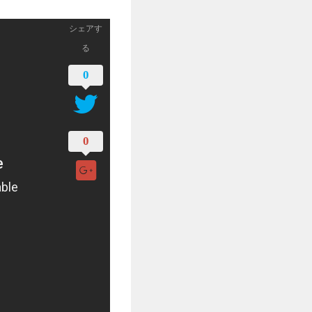
シェアす
る
0
0