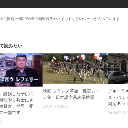
争2(後編)一部1950年の朝鮮戦争やハインドなどのシーンが入っています。
て読みたい
映画 フランス革命 戦闘シー
アキーラ
。誘拐した子供に
ン集 日本語字幕表示推奨
ス・パリ
無理やり兵士にさ
周辺,Bastill
崎賢次 世界一受
2018年8月26日
の一部です
2018年8月2
6日