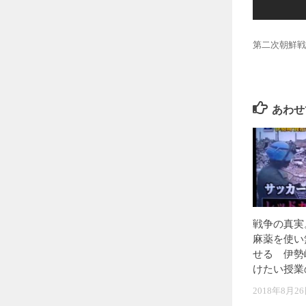
第二次朝鮮戦
あわせ
戦争の真実
麻薬を使い
せる 伊勢
けたい授業
2018年8月2