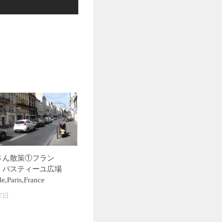
さん散策①フラン
・バスティーユ広場
e,Paris,France
7日