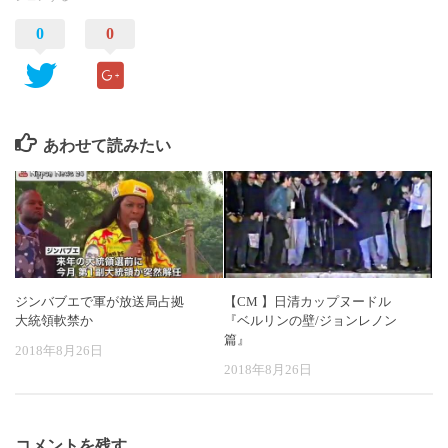
0
0
あわせて読みたい
ジンバブエで軍が放送局占拠
【CM 】日清カップヌードル
大統領軟禁か
『ベルリンの壁/ジョンレノン
篇』
2018年8月26日
2018年8月26日
コメントを残す