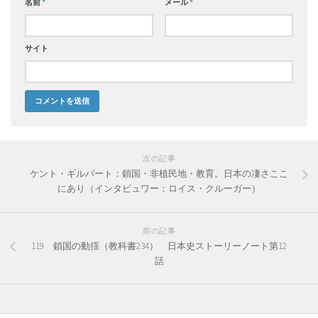
名前
*
メール
*
サイト
次の記事
ケント・ギルバート：鎖国・非植民地・教育。日本の凄さここ
にあり（インタビュワー：ロイス・クルーガー）
前の記事
119 鎖国の動揺（教科書234） 日本史ストーリーノート第12
話