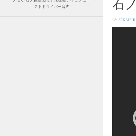
石ノ
ノモリ(石ノ森章太郎)』未発売アイコン ゴー
ストドライバー音声
BY
SEKAISHI