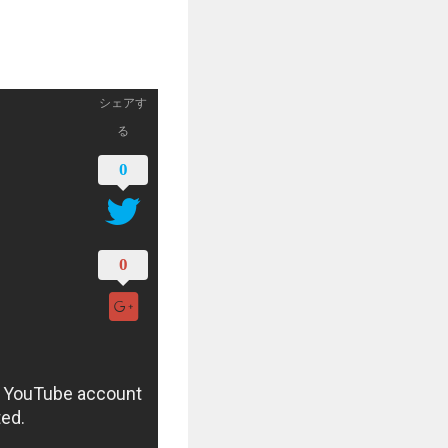
シェアす
る
0
0