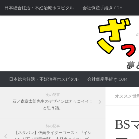
日本総合妊活・不妊治療ホスピタル
会社倒産手続き.COM
日本総合妊活・不妊治療ホスピタル
会社倒産手続き.COM
次の記事
オススメ世
石ノ森章太郎先生のデザインはカッコイイ！
と思う話。
BS
前の記事
【ネタバレ】仮面ライダーゴースト 『イシ