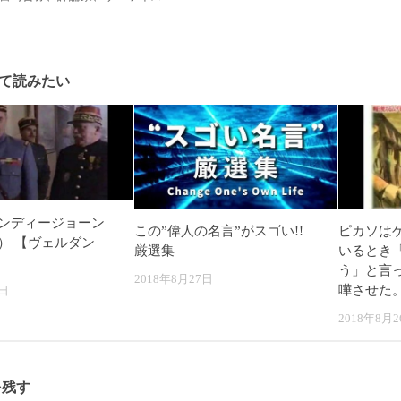
て読みたい
ンディージョーン
この”偉人の名言”がスゴい!!
ピカソは
） 【ヴェルダン
厳選集
いるとき
う」と言
2018年8月27日
嘩させた
6日
2018年8月2
を残す