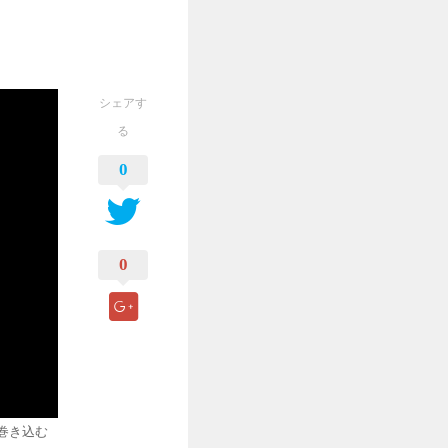
シェアす
る
0
0
巻き込む