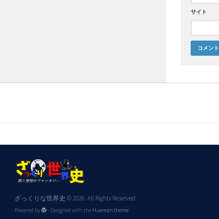
サイト
ざっくりな世界史 © 2026. All Rights Reserved.
Powered by
- Designed with the
Hueman theme