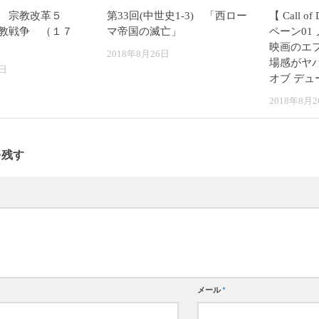
】 宗教改革５
第33回(中世史1-3) 「西ロー
【 Call o
教戦争 （１７
マ帝国の滅亡」
ペーン0
映画のエ
2018年8月26日
場感がヤバ
6日
オブ デュ
2018年8月2
を残す
メール
*