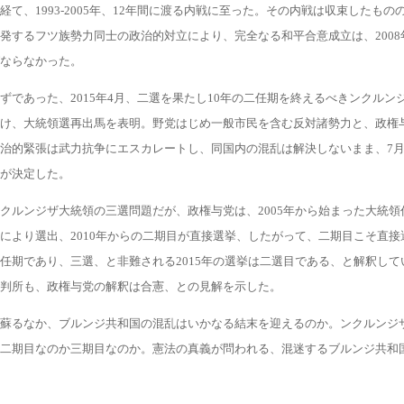
経て、1993-2005年、12年間に渡る内戦に至った。その内戦は収束したもの
発するフツ族勢力同士の政治的対立により、完全なる和平合意成立は、2008
ならなかった。
ずであった、2015年4月、二選を果たし10年の二任期を終えるべきンクルン
け、大統領選再出馬を表明。野党はじめ一般市民を含む反対諸勢力と、政権
治的緊張は武力抗争にエスカレートし、同国内の混乱は解決しないまま、7月
が決定した。
クルンジザ大統領の三選問題だが、政権与党は、2005年から始まった大統領
により選出、2010年からの二期目が直接選挙、したがって、二期目こそ直接
任期であり、三選、と非難される2015年の選挙は二選目である、と解釈して
判所も、政権与党の解釈は合憲、との見解を示した。
蘇るなか、ブルンジ共和国の混乱はいかなる結末を迎えるのか。ンクルンジ
二期目なのか三期目なのか。憲法の真義が問われる、混迷するブルンジ共和