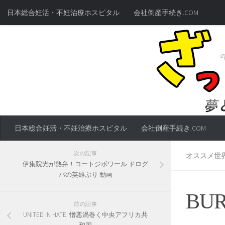
日本総合妊活・不妊治療ホスピタル
会社倒産手続き.COM
日本総合妊活・不妊治療ホスピタル
会社倒産手続き.COM
次の記事
オススメ世
伊集院光が熱弁！コートジボワール ドログ
バの英雄ぶり 動画
BUR
前の記事
UNITED IN HATE: 憎悪渦巻く中央アフリカ共