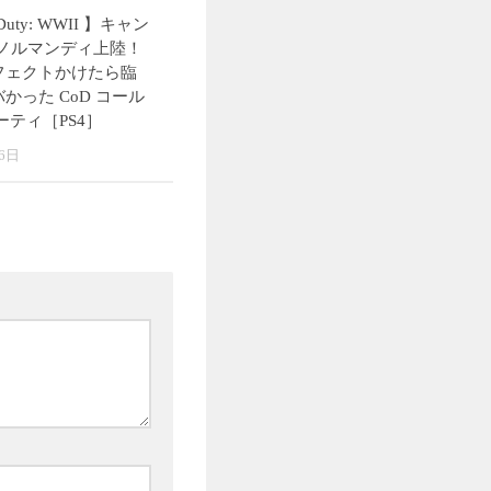
f Duty: WWII 】キャン
1 ノルマンディ上陸！
フェクトかけたら臨
かった CoD コール
ーティ［PS4］
6日