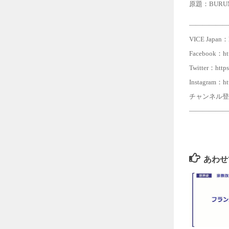
原題：BURUNDI
——————
VICE Japan：ht
Facebook：ht
Twitter：https
Instagram：ht
チャンネル登録：htt
——————
あわせ