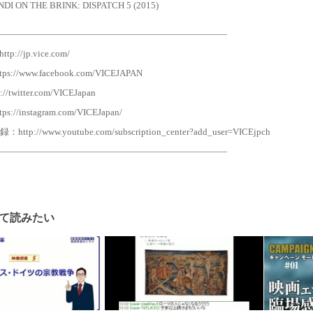
 ON THE BRINK: DISPATCH 5 (2015)
—————————————————————————
tp://jp.vice.com/
tps://www.facebook.com/VICEJAPAN
://twitter.com/VICEJapan
tps://instagram.com/VICEJapan/
p://www.youtube.com/subscription_center?add_user=VICEjpch
—————————————————————————
て読みたい