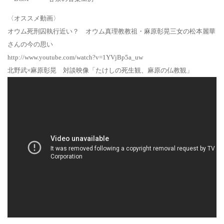
〈オススメ動画〉
オウム死刑囚執行近い？ オウム真理教教祖・麻原彰晃三女の松本麗華
さんの今の思い
http://www.youtube.com/watch?v=1YVjBp5a_uw
北野武×麻原彰晃 対談映像「たけしの死生観、麻原の仏教観」