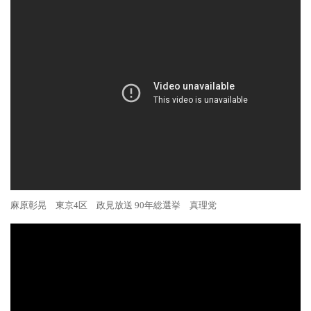
麻原彰晃 東京4区 政見放送 90年総選挙 真理党