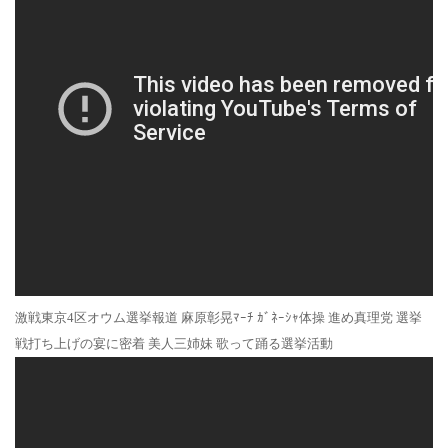
激戦東京4区オウム選挙報道 麻原彰晃ﾏｰﾁ ｶﾞﾈｰｼｬ体操 進め真理党 選挙
戦打ち上げの宴に密着 美人三姉妹 歌って踊る選挙活動