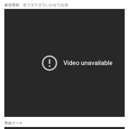
麻原尊師 生でダラダラいかせて出演
尊師マーチ