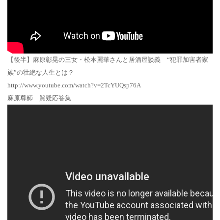
【後半】麻原彰晃の三女・松本麗華さんと居酒屋談義 “犯罪加害者家
族”の壮絶な人生とは？
http://www.youtube.com/watch?v=2TcYUQsp76A
麻原尊師 質疑応答集