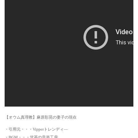
【オウム真理教】麻原彰晃の妻子の現在
・引用元・・・Vipperトレンディ―
・BGM・・・甘茶の音楽工房