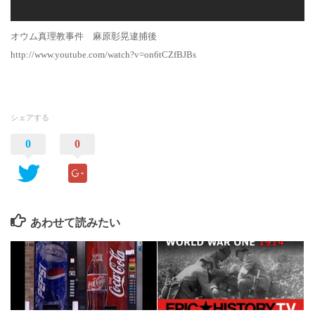
オウム真理教事件 麻原彰晃逮捕後
http://www.youtube.com/watch?v=on6tCZfBJBs
シェアする
0
0
あわせて読みたい