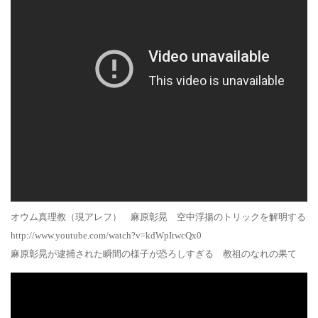
オウム真理教（現アレフ） 麻原彰晃 空中浮揚のトリックを解明する
http://www.youtube.com/watch?v=kdWpItwcQx0
麻原彰晃が逮捕された瞬間の様子が恐ろしすぎる 教祖のなれの果て