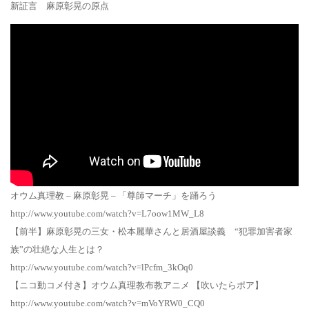
新証言 麻原彰晃の原点
オウム真理教 – 麻原彰晃 – 「尊師マーチ」を踊ろう
http://www.youtube.com/watch?v=L7oow1MW_L8
【前半】麻原彰晃の三女・松本麗華さんと居酒屋談義 “犯罪加害者家
族”の壮絶な人生とは？
http://www.youtube.com/watch?v=lPcfm_3kOq0
【ニコ動コメ付き】オウム真理教布教アニメ 【吹いたらポア】
http://www.youtube.com/watch?v=mVoYRW0_CQ0