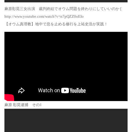
麻原彰晃三女出演 裁判終結でオウム問題を終わりにしていいのか [
http://www.youtube.com/watch?v=n7pQZZ0oEIo
【オウム真理教】地中で息を止める修行を上祐史浩が実践！
麻原 彰晃逮捕 その1