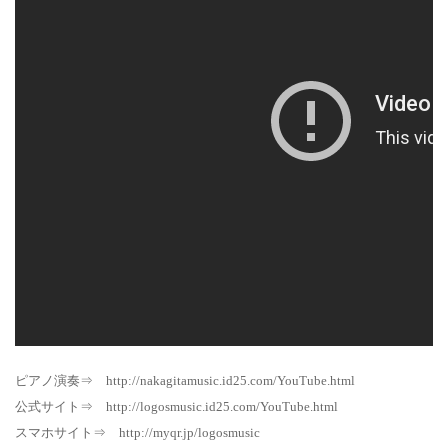
ピアノ演奏⇒ http://nakagitamusic.id25.com/YouTube.html
公式サイト⇒ http://logosmusic.id25.com/YouTube.html
スマホサイト⇒ http://myqr.jp/logosmusic