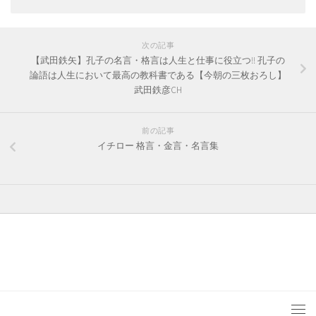
次の記事
【武田鉄矢】孔子の名言・格言は人生と仕事に役立つ!! 孔子の
論語は人生において最高の教科書である【今朝の三枚おろし】
武田鉄彦CH
前の記事
イチロー 格言・金言・名言集