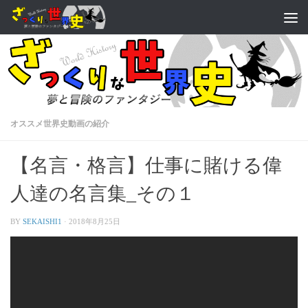
オススメ世界史動画の紹介
【名言・格言】仕事に賭ける偉
人達の名言集_その１
BY
SEKAISHI1
·
2018年8月25日