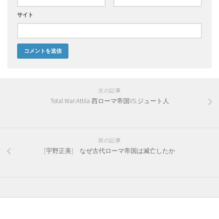
サイト
次の記事
Total War:Attila 西ローマ帝国VS.ジュート人
前の記事
[宇野正美] なぜ古代ローマ帝国は滅亡したか