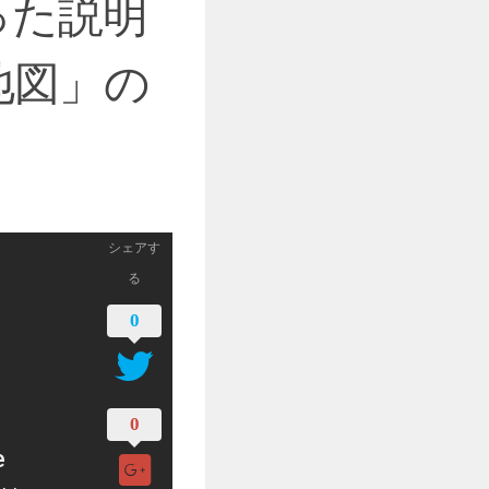
った説明
地図」の
シェアす
る
0
0