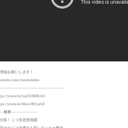
登録お願いします！
outube.com/c/neetsokuho
―――――――――――――――――
://youtu.be/yql5iOKRUnU
//youtu.be/bhxvJR1yaG0
―概要―――――――
29 ■出張！ ニコ生思想地図
司会のニコ論壇の人気レギュラー番組