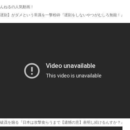
んねるの人気動画！
遅刻】がダメという常識を一撃粉砕『遅刻をしないやつがむしろ無能！』
破茂を煽る『日本は攻撃食らうまで【遺憾の意】表明し続けるんすか？』