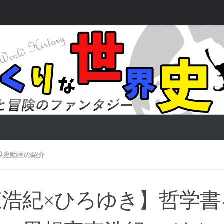
界史動画の紹介
東浩紀×ひろゆき】哲学書