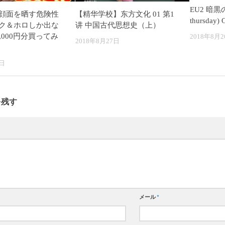
EU2 暗黒の
顔面を晒す危険性
【精华学校】东方文化 01 第1
thursday) 
ク＆ホロしか出な
讲 中国古代思想史（上）
,000円分買ってみ
2018年8月2
2018年8月27日
7日
を残す
メール
*