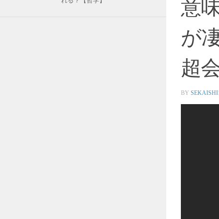
意
れる？【哲学】
が
超
BY
SEKAISHI