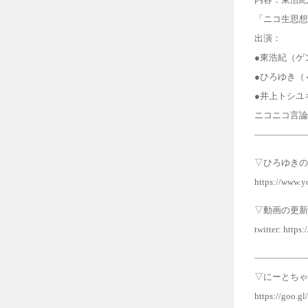
「ニコ生思
出演：
●東浩紀（
●ひろゆき
●井上トシ
ニコニコ言論
――――――
▽ひろゆきの
https://www
▽動画の更新
twitter: https
――――――
▽にーとちゃ
https://goo.g