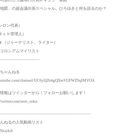
想地図」の超会議出張スペシャル。ひろゆきと何を語るのか？
ゲンロン代表）
（４ｃｈ管理人）
ユキ（ジャーナリスト、ライター）
コロシアムマイリスト
――――――――――
ちゃんねる
.youtube.com/channel/UC0yQ2h4gQXmVUFWZSqlMVOA
情報はツイッターから！フォローお願いします！
://twitter.com/neet_soku
―――――――――――――――――――――――
んねるの人気動画リスト
l/Nxu4sS