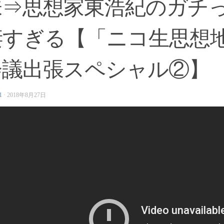
味⇒思想家東浩紀のガチ
凄すぎる【「ニコ生思想
会議出張スペシャル②】
1
·
2018年8月27日