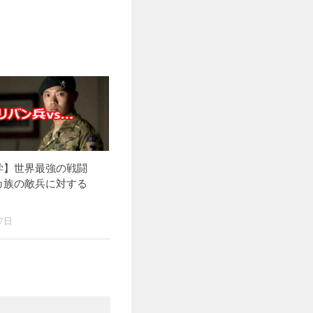
学】世界最強の戦闘
カ族の敵兵に対する
7日