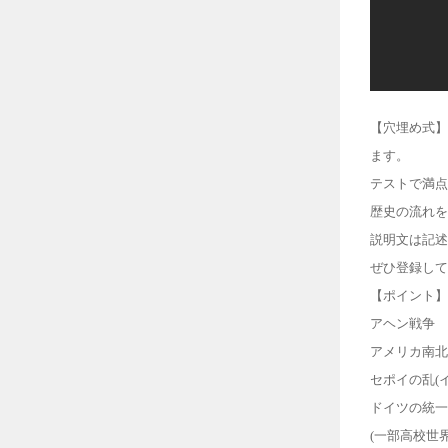
【穴埋め式】
ます。
テストで満点
歴史の流れを
説明文は記述
ぜひ登録して
【ポイント】
アヘン戦争
アメリカ南北
セポイの乱(
ドイツの統一
(一部高校世