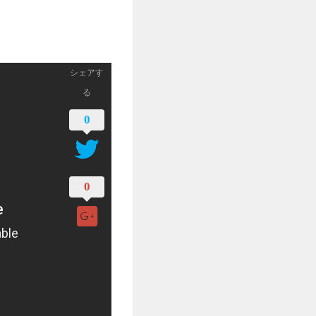
シェアす
る
0
0