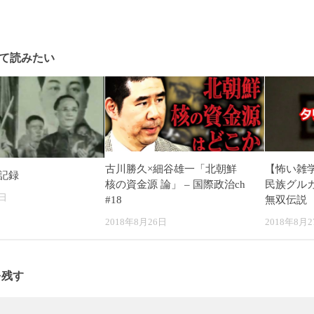
て読みたい
古川勝久×細谷雄一「北朝鮮
【怖い雑
記録
核の資金源 論」 – 国際政治ch
民族グル
6日
#18
無双伝説
2018年8月26日
2018年8月2
を残す