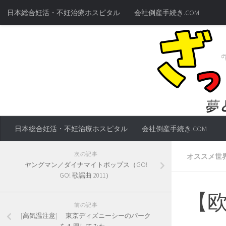
日本総合妊活・不妊治療ホスピタル
会社倒産手続き.COM
日本総合妊活・不妊治療ホスピタル
会社倒産手続き.COM
次の記事
オススメ世
ヤングマン／ダイナマイトポップス（GO!
GO! 歌謡曲 2011）
【
前の記事
[高気温注意] 東京ディズニーシーのパーク