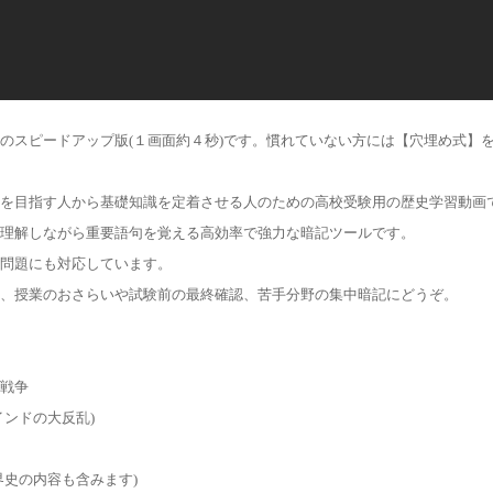
のスピードアップ版(１画面約４秒)です。慣れていない方には【穴埋め式】
を目指す人から基礎知識を定着させる人のための高校受験用の歴史学習動画
理解しながら重要語句を覚える高効率で強力な暗記ツールです。
問題にも対応しています。
、授業のおさらいや試験前の最終確認、苦手分野の集中暗記にどうぞ。
戦争
インドの大反乱)
界史の内容も含みます)