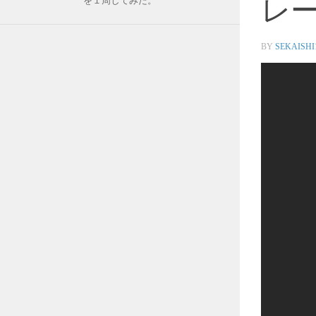
レ
を１周してみた。
BY
SEKAISHI