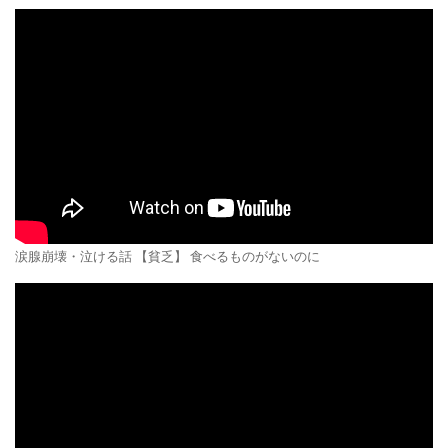
涙腺崩壊・泣ける話 【貧乏】 食べるものがないのに