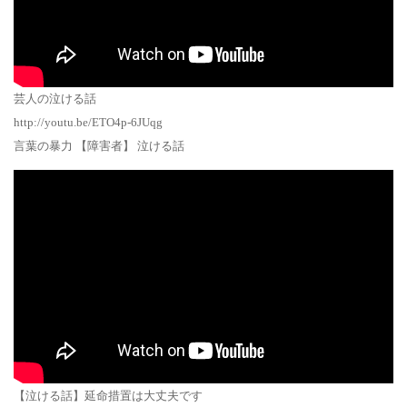
芸人の泣ける話
http://youtu.be/ETO4p-6JUqg
言葉の暴力 【障害者】 泣ける話
【泣ける話】延命措置は大丈夫です