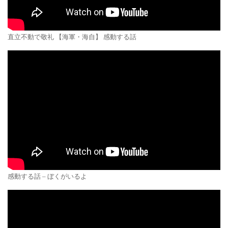
直立不動で敬礼 【海軍・海自】 感動する話
感動する話 – ぼくがいるよ