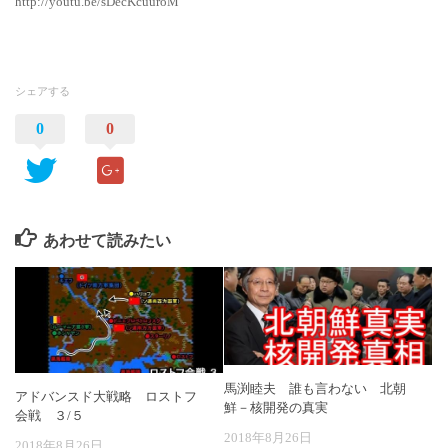
http://youtu.be/sDecKcuuroM
シェアする
0
0
あわせて読みたい
馬渕睦夫 誰も言わない 北朝
アドバンスド大戦略 ロストフ
鮮－核開発の真実
会戦 ３/５
2018年8月26日
2018年8月26日