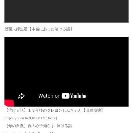
仮面夫婦生活【本当にあった泣ける話】
【泣ける話】１３年後のクレヨンしんちゃん【涙腺崩壊】
http://youtu.be/QHnV37FDwCQ
【母の自慢】親の心子知らず- 泣ける話