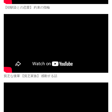
【幼馴染との恋愛】 約束の指輪
貧乏な後輩 【貧乏家族】 感動する話