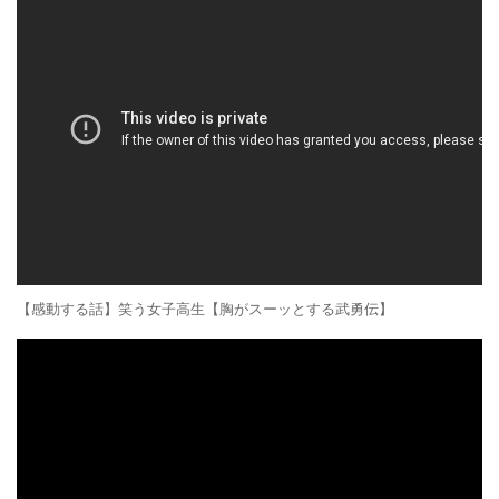
【感動する話】笑う女子高生【胸がスーッとする武勇伝】