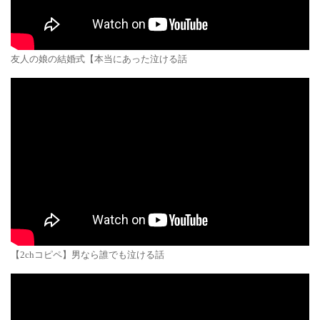
友人の娘の結婚式【本当にあった泣ける話
【2chコピペ】男なら誰でも泣ける話