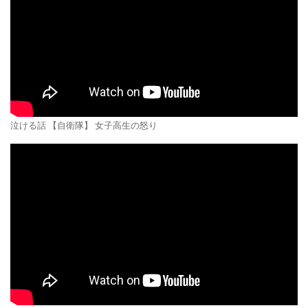
泣ける話 【自衛隊】 女子高生の怒り