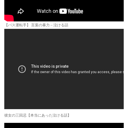
【バス運転手】 言葉の暴力 – 泣ける話
彼女の三回忌【本当にあった泣ける話】