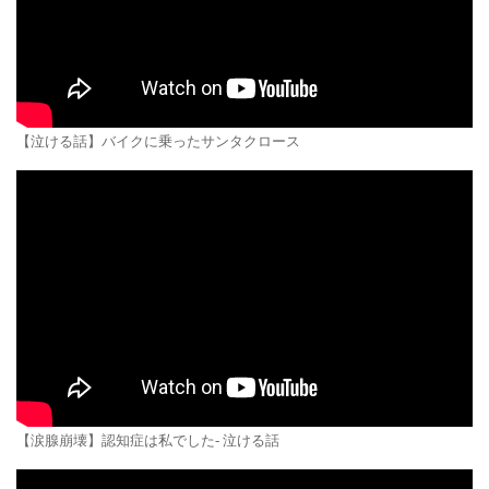
【泣ける話】バイクに乗ったサンタクロース
【涙腺崩壊】認知症は私でした- 泣ける話