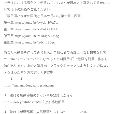
パラオにおける戦争と、何故おじいちゃんが日本人を尊敬してるかにつ
いては下の動画をご覧ください
「親日国パラオの国旗と日本の日の丸 第一章～四章」
第一章 https://youtu.be/avycL_bVx7w
第二章 https://youtu.be/xvPwOfZTj4A
第三章 https://youtu.be/MDnIpnJxMdg
第四章 https://youtu.be/ia-KjiLE6qc
あなたも動画を作ってみませんか？初心者でも顔出しなし機材なしで
Youtuberユーチューバーになれる！初期費用0円で動画を簡単に作る方
法があります。あの人気漫画「ブラックジャックによろしく」の絵コン
テを使ったマンガで詳しく解説中
⇓ ⇓
https://anatamodouga.blogspot.com
⇓ 泣ける感動部屋のチャンネル登録はこちら
http://www.youtube.com/c/泣ける感動部屋
⇓ 泣ける感動部屋｜人気動画リストPart1 25本