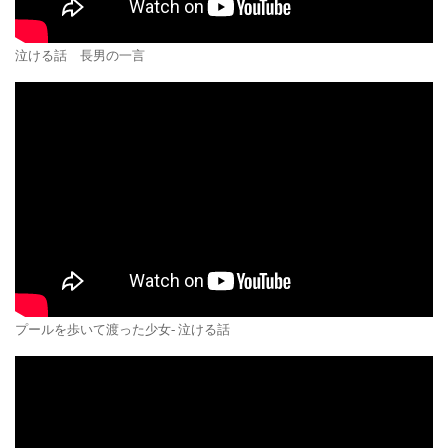
泣ける話 長男の一言
プールを歩いて渡った少女- 泣ける話