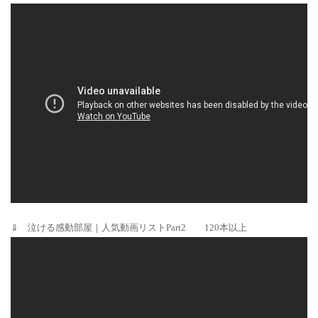
⇓ 泣ける感動部屋｜人気動画リストPart2 120本以上