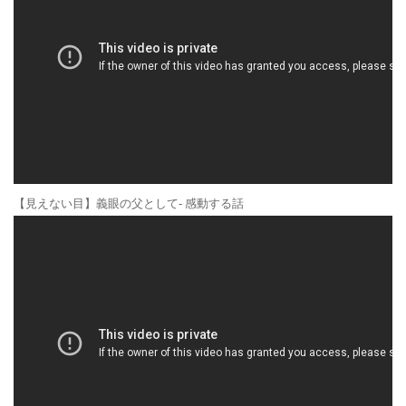
【見えない目】義眼の父として- 感動する話