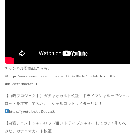
チャンネル登録はこちら↓
⇒https://www.youtube.com/channel/UCAzJ8oJvZ5KTebHsj-cb0Uw?
sub_confirmation=1
【白猫プロジェクト】ガチャオカルト検証 ドライブシャルーでシャル
ロットを注文してみた。 シャルロットライダー狙い！
https://youtu.be/88R6bunSJ
【白猫テニス】シャルロット狙い ドライブシャルーしてガチャ引いて
みた。ガチャオカルト検証