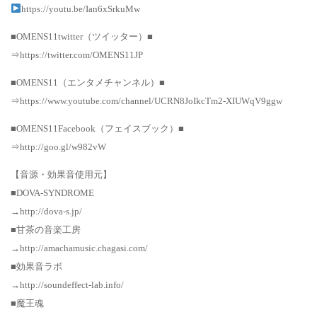
https://youtu.be/Ian6xSrkuMw
■OMENS11twitter（ツイッター）■
⇒https://twitter.com/OMENS11JP
■OMENS11（エンタメチャンネル）■
⇒https://www.youtube.com/channel/UCRN8JoIkcTm2-XIUWqV9ggw
■OMENS11Facebook（フェイスブック）■
⇒http://goo.gl/w982vW
【音源・効果音使用元】
■DOVA-SYNDROME
→http://dova-s.jp/
■甘茶の音楽工房
→http://amachamusic.chagasi.com/
■効果音ラボ
→http://soundeffect-lab.info/
■魔王魂