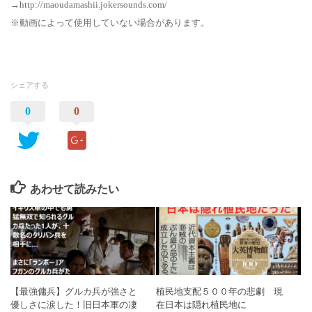
→http://maoudamashii.jokersounds.com/
※動画によって使用していない場合があります。
シェアする
0
0
あわせて読みたい
【最強傭兵】グルカ兵が強さと
植民地支配５００年の悲劇 現
優しさに涙した！旧日本軍の凄
在日本は隠れ植民地に