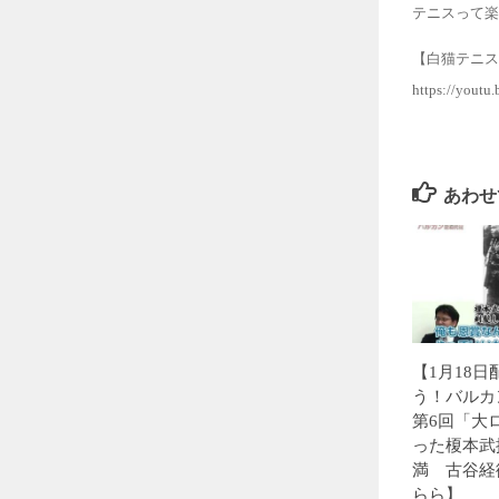
テニスって楽
【白猫テニス
https://yout
あわせ
【1月18
う！バルカン
第6回「大
った榎本武
満 古谷経
らら】