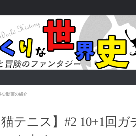
界史動画の紹介
猫テニス】#2 10+1回