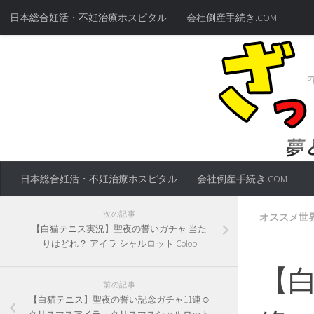
日本総合妊活・不妊治療ホスピタル
会社倒産手続き.COM
日本総合妊活・不妊治療ホスピタル
会社倒産手続き.COM
次の記事
オススメ世
【白猫テニス実況】聖夜の誓いガチャ 当た
りはどれ？ アイラ シャルロット Colop
【白
前の記事
【白猫テニス】聖夜の誓い記念ガチャ11連☺︎