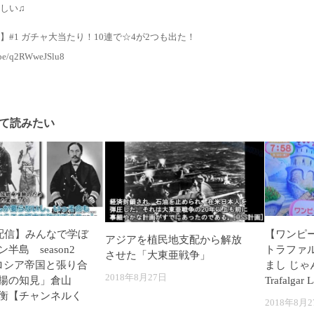
しい♫
】#1 ガチャ大当たり！10連で☆4が2つも出た！
u.be/q2RWweJSlu8
て読みたい
日配信】みんなで学ぼ
【ワンピー
アジアを植民地支配から解放
半島 season2
トラファ
させた「大東亜戦争」
ロシア帝国と張り合
まし じ
2018年8月27日
揚の知見」倉山
Trafalgar 
衡【チャンネルく
2018年8月2