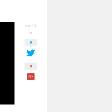
シェアす
る
0
0