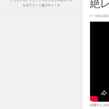
絶
クリスマスアイラ、クリスマスシャルロット
を当てろ！11連ガチャ！☺︎
BY
SEKAISHI
白猫テニスの