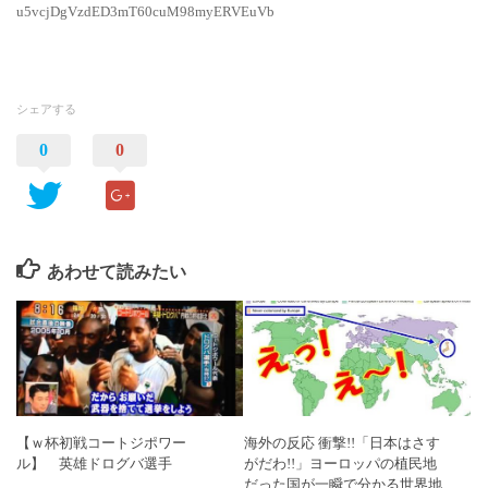
u5vcjDgVzdED3mT60cuM98myERVEuVb
シェアする
0
0
あわせて読みたい
【ｗ杯初戦コートジポワー
海外の反応 衝撃!!「日本はさす
ル】 英雄ドログバ選手
がだわ!!」ヨーロッパの植民地
だった国が一瞬で分かる世界地