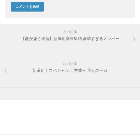
次の記事
【龍が如く維新】新撰組隊長集結 豪華すぎるメンバー
前の記事
新選組！スペシャル 土方歳三 最期の一日