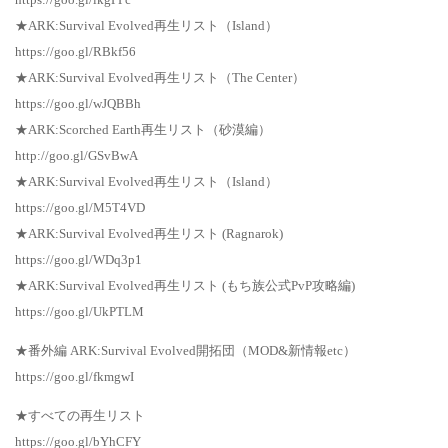
★ARK:Survival Evolved再生リスト（Island）
https://goo.gl/RBkf56
★ARK:Survival Evolved再生リスト（The Center）
https://goo.gl/wJQBBh
★ARK:Scorched Earth再生リスト（砂漠編）
http://goo.gl/GSvBwA
★ARK:Survival Evolved再生リスト（Island）
https://goo.gl/M5T4VD
★ARK:Survival Evolved再生リスト (Ragnarok)
https://goo.gl/WDq3p1
★ARK:Survival Evolved再生リスト (もち族公式PvP攻略編)
https://goo.gl/UkPTLM
★番外編 ARK:Survival Evolved開拓団（MOD&新情報etc）
https://goo.gl/fkmgwI
★すべての再生リスト
https://goo.gl/bYhCFY