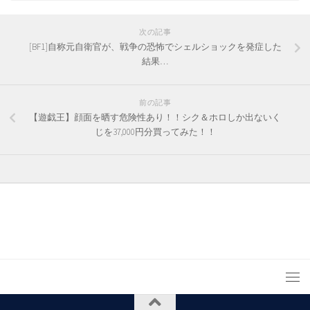
次の記事
[BF1]自称元自衛官が、戦争の恐怖でシェルショックを発症した
結果…
前の記事
【遊戯王】顔面を晒す危険性あり！！シク＆ホロしか出ないく
じを37,000円分買ってみた！！