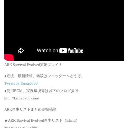
ARK Survival Evolved実況プレイ！
●近況、最新情報、雑談はツイッターへどうぞ。
Tweets by Kanta6700
●使用BGM、実況環境等は以下のブログ参照。
http://kanta6700.com/
ARK再生リストまとめ※投稿順
★ARK:Survival Evolved再生リスト（Island）
https://goo.gl/ikgPPc