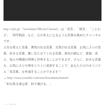
http://ayb.jp/「kotodama Official Channel」は「名言」「格言」「ことわ
ざ」「四字熟語」など、心の支えになるような言葉を集めたチャンネル
です。
人生を変えた言葉、勇気の出る言葉、元気の出る言葉、お気に入りの言
葉、好きな言葉、奮い立たせてくれる言葉、座右の銘など、家族、友
人、知人や職場の同僚と共有することができます。さらに、好きな言葉
を、お気に入りや再生リストに追加することで、あなただけのオリジナ
ル「名言集」を作成することができます！
→ http://www.youtube.com/user/kotodamachannel
「剣を取る者は皆、剣で滅びる。」
シェアする