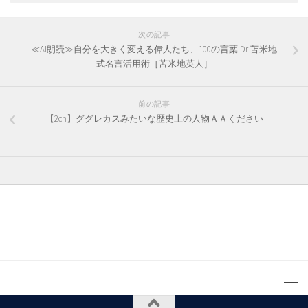
次の記事
≪AI朗読≫自分を大きく変える偉人たち、100の言葉 Dr 苫米地
式名言活用術［苫米地英人］
前の記事
【2ch】ググレカスみたいな歴史上の人物ＡＡください