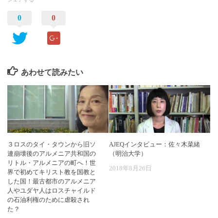
0
0
あわせて読みたい
３ロスのタイ・タウンから旧ソ
AJEQインタビュー：佐々木菜緒
連崩壊後のアルメニア共和国の
（明治大学）
リトル・アルメニアの町へ！世
2018年8月26日
界で初めてキリスト教を国教と
した国！最古都市のアルメニア
人やユダヤ人はロスチャイルド
の石油利権のために虐殺され
た？