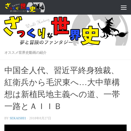
オススメ世界史動画の紹介
中国全人代、習近平終身独裁、
紅衛兵から毛沢東へ…大中華構
想は新植民地主義への道、一帯
一路とＡＩＩＢ
BY
SEKAISHI1
·
2018年8月27日