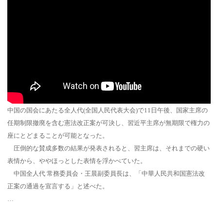
中国の国会にあたる全人代(全国人民代表大会)で11日午後、国家主席の
任期制限撤廃を含む憲法改正案が可決し、習近平主席が無期限で権力の
座にとどまることが可能となった。
圧倒的な賛成多数の結果が発表されると、習主席は、それまでの硬い
表情から、ややほっとした表情を浮かべていた。
中国全人代 常務委員会・王晨副委員長は、「中華人民共和国憲法改
正案の通過を宣言する」と述べた。
…