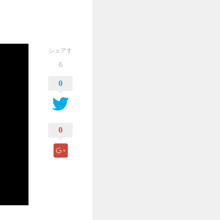
シェアす
る
0
0