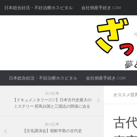
日本総合妊活・不妊治療ホスピタル
会社倒産手続き.COM
日本総合妊活・不妊治療ホスピタル
会社倒産手続き.COM
次の記事
オススメ世
【ドキュメンタリー2017】日本古代史最大の
ミステリー 邪馬台国と三国志の関係に迫る
古
前の記事
【文化講演会】朝鮮半島の古代史