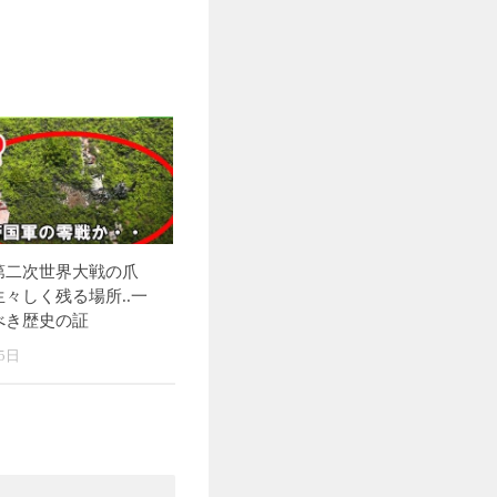
第二次世界大戦の爪
々しく残る場所..一
べき歴史の証
5日