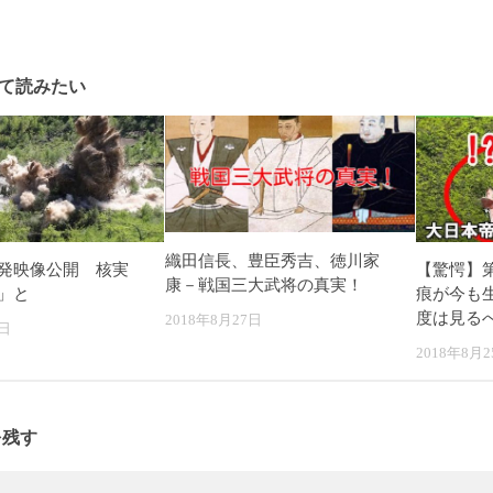
て読みたい
織田信長、豊臣秀吉、徳川家
発映像公開 核実
【驚愕】
康－戦国三大武将の真実！
」と
痕が今も生
度は見る
2018年8月27日
6日
2018年8月2
を残す