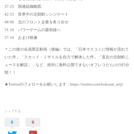
37:25 国連組織略図
42:53 世界中の北朝鮮シンジケート
48:06 北のフロント企業を炙り出せ
51:10 パワーゲームの最前線へ
57:10 おまけ映像
＊この後の会員限定動画（後編）では、「日本マスコミに情報が流れて
いた件」「スカッド・ミサイルを自力で解体した件」「直近の北朝鮮ニ
ュースを解説」…など、絶対に無料公開できないオフレコだらけの85分
間！！
★Twitterのフォローをお願いします：https://twitter.com/kokusai_seiji
シェアする
0
0