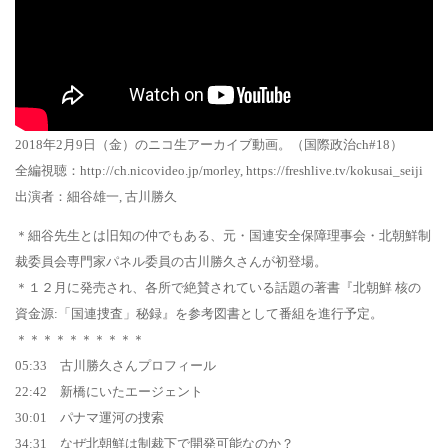
2018年2月9日（金）のニコ生アーカイブ動画。（国際政治ch#18）
全編視聴：http://ch.nicovideo.jp/morley, https://freshlive.tv/kokusai_seiji
出演者：細谷雄一, 古川勝久
＊細谷先生とは旧知の仲でもある、元・国連安全保障理事会・北朝鮮制
裁委員会専門家パネル委員の古川勝久さんが初登場。
＊１２月に発売され、各所で絶賛されている話題の著書『北朝鮮 核の
資金源:「国連捜査」秘録』を参考図書として番組を進行予定。
＊＊＊＊＊＊＊＊＊＊
05:33 古川勝久さんプロフィール
22:42 新橋にいたエージェント
30:01 パナマ運河の捜索
34:31 なぜ北朝鮮は制裁下で開発可能なのか？