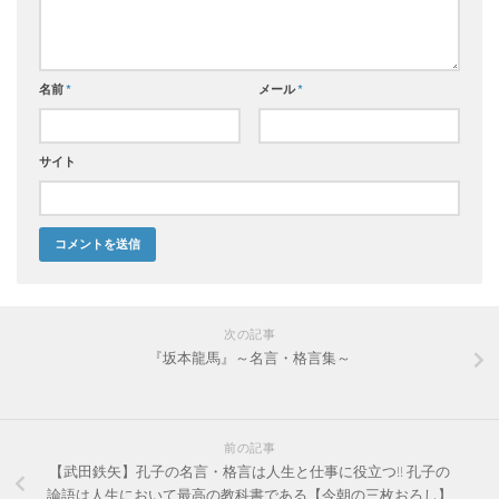
名前
*
メール
*
サイト
次の記事
『坂本龍馬』～名言・格言集～
前の記事
【武田鉄矢】孔子の名言・格言は人生と仕事に役立つ!! 孔子の
論語は人生において最高の教科書である【今朝の三枚おろし】