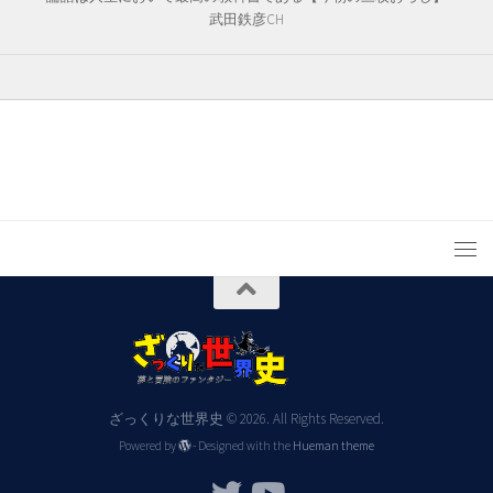
武田鉄彦CH
ざっくりな世界史 © 2026. All Rights Reserved.
Powered by
- Designed with the
Hueman theme