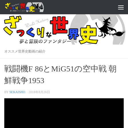
オススメ世界史動画の紹介
戦闘機F 86とMiG51の空中戦 朝
鮮戦争1953
BY
SEKAISHI1
·
2018年8月26日