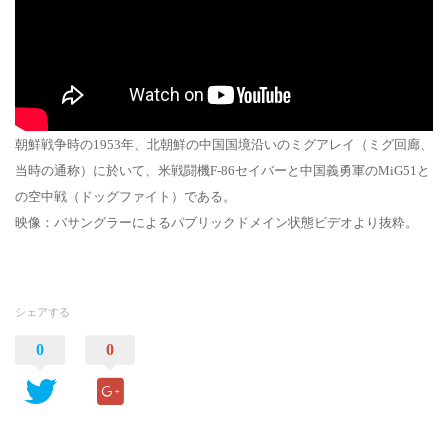
朝鮮戦争時の1953年、北朝鮮の中国国境沿いのミグアレイ（ミグ回廊、
当時の通称）に於いて、米戦闘機F-86セイバーと中国義勇軍のMiG51と
の空中戦（ドッグファイト）である。
映像：バサングラーによるパブリックドメイン状態ビデオより抜粋。
シェアする
0
0