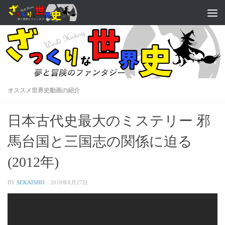
オススメ世界史動画の紹介
日本古代史最大のミステリー 邪
馬台国と三国志の関係に迫る
(2012年)
BY
SEKAISHI1
·
2018年8月27日