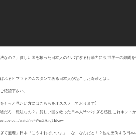
法なの？』貧しい国を救った日本人のヤバすぎる行動力に涙 世界一の難問を
ばれるヒマラヤのムスタンである日本人が起こした奇跡とは…
ご確認下さい。
をもっと見たい方にはこちらをオススメしております】
嘘だろ…魔法なの？』貧しい国を救った日本人!ヤバすぎる感性 これホント
.youtube.com/watch?v=WmZAnqThKow
ぎて無理」日本『こうすればいいよ』…な、なんだと！？他を圧倒する日本