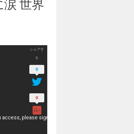
涙 世界
シェアす
る
0
0