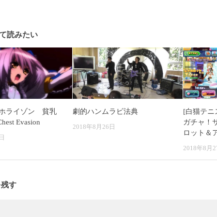
て読みたい
ホライゾン 貧乳
劇的ハンムラビ法典
[白猫テニ
est Evasion
ガチャ！
2018年8月26日
ロット＆
7日
2018年8月2
を残す