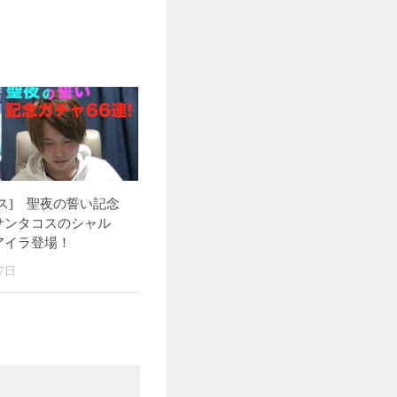
ス] 聖夜の誓い記念
サンタコスのシャル
アイラ登場！
7日