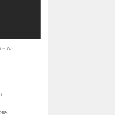
やっての
かも
の技術