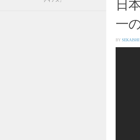
日
ディアス」
一の
BY
SEKAISHI