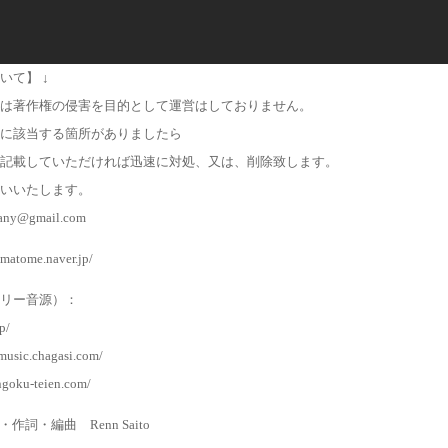
いて】 ↓
は著作権の侵害を目的として運営はしておりません。
に該当する箇所がありましたら
記載していただければ迅速に対処、又は、削除致します。
いいたします。
any@gmail.com
atome.naver.jp/
リー音源）：
p/
music.chagasi.com/
ngoku-teien.com/
曲・作詞・編曲 Renn Saito