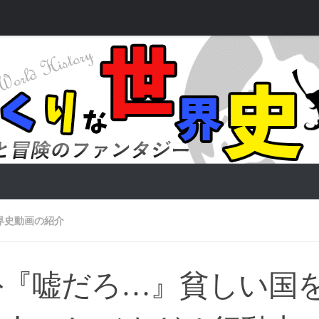
界史動画の紹介
外『嘘だろ…』貧しい国