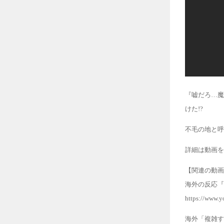
『嘘だろ…魔
けた!?
不毛の地と呼
詳細は動画を
【関連の動画
海外の反応『
https://www
海外「複雑す