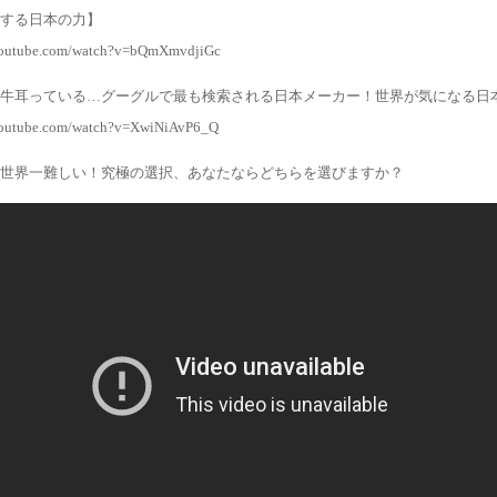
する日本の力】
youtube.com/watch?v=bQmXmvdjiGc
牛耳っている…グーグルで最も検索される日本メーカー！世界が気になる日
youtube.com/watch?v=XwiNiAvP6_Q
世界一難しい！究極の選択、あなたならどちらを選びますか？