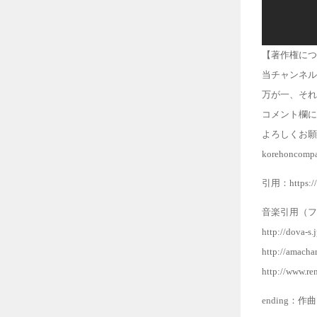
【著作権につ
当チャンネル
万が一、それ
コメント欄に
よろしくお願
korehoncomp
引用：https://m
音楽引用（フ
http://dova-s.j
http://amacha
http://www.re
ending：作