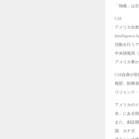
「独裁」は古
CIA
アメリカ合衆
Intelli
活動を行うア
中央情報局（
アメリカ軍か
CIA自身が
報部、財務省
リジェンス・
アメリカのイ
央」にある情
また、創設期
国、カナダ、