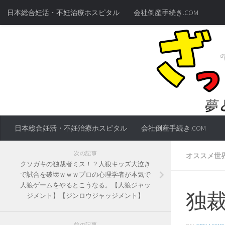
日本総合妊活・不妊治療ホスピタル
会社倒産手続き.COM
日本総合妊活・不妊治療ホスピタル
会社倒産手続き.COM
次の記事
オススメ世
クソガキの独裁者ミス！？人狼キッズ大泣き
で試合を破壊ｗｗｗプロの心理学者が本気で
人狼ゲームをやるとこうなる。【人狼ジャッ
独裁
ジメント】【ジンロウジャッジメント】
前の記事