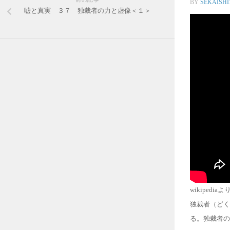
BY
SEKAISHI
嘘と真実 ３７ 独裁者の力と虚像＜１＞
wikipedia
独裁者（どく
る。独裁者の