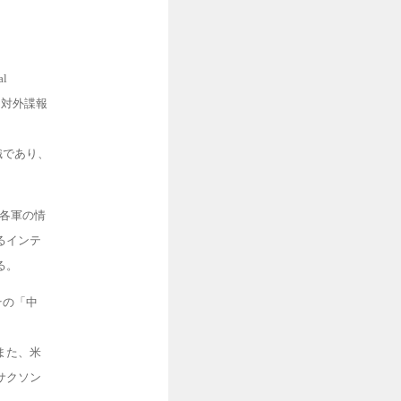
l
は、対外諜報
織であり、
、各軍の情
るインテ
る。
その「中
また、米
サクソン