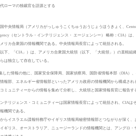
代ローマの独裁官を語源とする
国中央情報局（アメリカがっしゅうこくちゅうおうじょうほうきょく、Centra
gence Agency（セントラル・インテリジェンス・ エージェンシー） 略称：CIA）
メリカ合衆国の情報機関である。中央情報局長官によって統括される。
以下、「CIA」）は、アメリカ合衆国大統領（以下、「大統領」）の直轄組
らは独立して存在している。
収集した情報の他に、国家安全保障局、国家偵察局、国防省情報本部（DIA）
情報部、エネルギー省情報部といったアメリカ政府の情報機関から構成され
コミュニティーからの情報を集めて分析し、大統領と国家情報長官に報告す
ンテリジェンス・コミュニティーは国家情報長官によって統括され、CIAは
報機関である。
からイスラエル諜報特務庁やイギリス情報局秘密情報部とつながりが深く、
イギリス、オーストラリア、ニュージーランドの情報機関とは、アングロ・