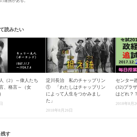
の連携がある。
て読みたい
人（2）～偉人たち
淀川長治 私のチャップリン
センター政
言、格言～（女
① 「わたしはチャップリン
(32)プ
）
によって人生をつかみまし
はどれ？
た」
7日
2018年8月2
2018年8月26日
を残す