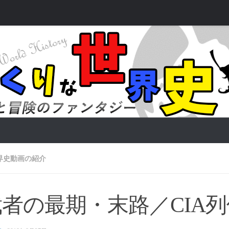
界史動画の紹介
者の最期・末路／CIA列