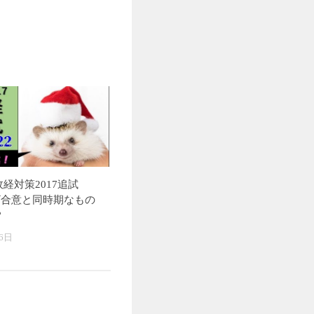
経対策2017追試
ラザ合意と同時期なもの
？
6日