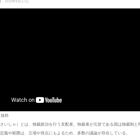
1
·
2018年8月27日
より抜粋
さいしゃ）とは、独裁政治を行う支配者。独裁者が元首である国は独裁制と
定義や範囲は、立場や視点にもよるため、多数の議論が存在している。