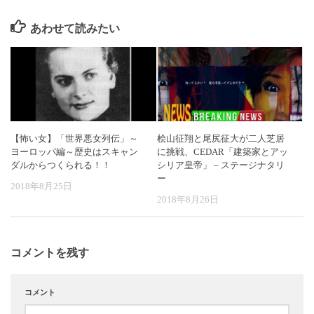
あわせて読みたい
【怖い女】「世界悪女列伝」～
桧山征翔と尾尻征大が二人芝居
ヨーロッパ編～歴史はスキャン
に挑戦、CEDAR「建築家とアッ
ダルからつくられる！！
シリア皇帝」 – ステージナタリ
ー
2018年8月25日
2018年8月26日
コメントを残す
コメント