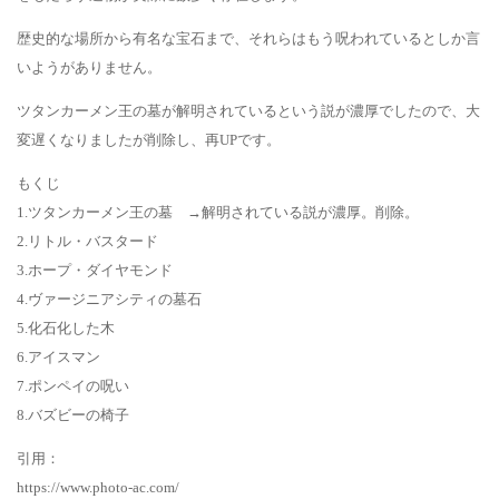
歴史的な場所から有名な宝石まで、それらはもう呪われているとしか言
いようがありません。
ツタンカーメン王の墓が解明されているという説が濃厚でしたので、大
変遅くなりましたが削除し、再UPです。
もくじ
1.ツタンカーメン王の墓 →解明されている説が濃厚。削除。
2.リトル・バスタード
3.ホープ・ダイヤモンド
4.ヴァージニアシティの墓石
5.化石化した木
6.アイスマン
7.ポンペイの呪い
8.バズビーの椅子
引用：
https://www.photo-ac.com/