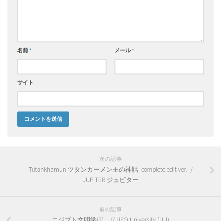
名前
*
メール
*
サイト
次の記事
Tutankhamun ツタンカーメン王の神話 -complete edit ver.- /
JUPITER ジュピター
前の記事
エジプト文明学(2) // UFO University (UU)