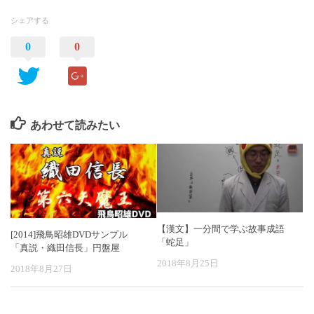
シェアする
0
0
あわせて読みたい
【漢文】一分間で学ぶ故事成語
[2014]飛鳥昭雄DVDサンプル
「蛇足」
「真説・織田信長」円盤屋
2018年8月25日
2018年8月27日