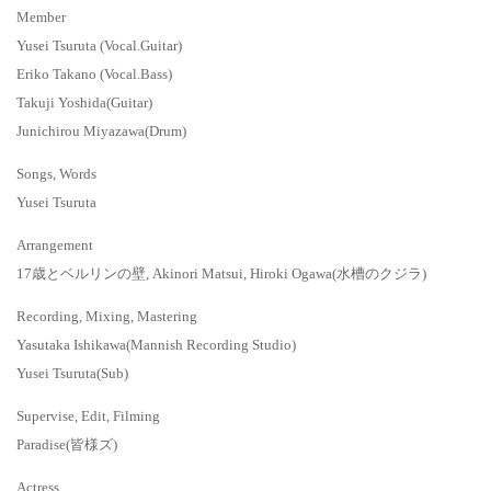
Member
Yusei Tsuruta (Vocal.Guitar)
Eriko Takano (Vocal.Bass)
Takuji Yoshida(Guitar)
Junichirou Miyazawa(Drum)
Songs, Words
Yusei Tsuruta
Arrangement
17歳とベルリンの壁, Akinori Matsui, Hiroki Ogawa(水槽のクジラ)
Recording, Mixing, Mastering
Yasutaka Ishikawa(Mannish Recording Studio)
Yusei Tsuruta(Sub)
Supervise, Edit, Filming
Paradise(皆様ズ)
Actress