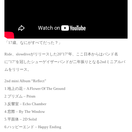
「17歳、なにがすべてだった？」
Ride、slowdiveがリリースした20″17″年、ここ日本からはバンド名
に”17″を冠したシューゲイザーバンドが二年振りとなる2ndミニアルバ
ムをリリース。
2nd mini Album “Reflect”
1.地上の花 – A Flower Of The Ground
2.プリズム – Prism
3.反響室 – Echo Chamber
4.窓際 – By The Window
5.平面体 – 2D Solid
6.ハッピーエンド – Happy Ending