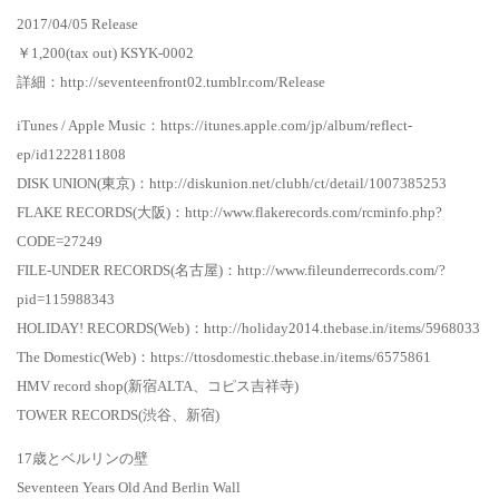
2017/04/05 Release
￥1,200(tax out) KSYK-0002
詳細：http://seventeenfront02.tumblr.com/Release
iTunes / Apple Music：https://itunes.apple.com/jp/album/reflect-
ep/id1222811808
DISK UNION(東京)：http://diskunion.net/clubh/ct/detail/1007385253
FLAKE RECORDS(大阪)：http://www.flakerecords.com/rcminfo.php?
CODE=27249
FILE-UNDER RECORDS(名古屋)：http://www.fileunderrecords.com/?
pid=115988343
HOLIDAY! RECORDS(Web)：http://holiday2014.thebase.in/items/5968033
The Domestic(Web)：https://ttosdomestic.thebase.in/items/6575861
HMV record shop(新宿ALTA、コピス吉祥寺)
TOWER RECORDS(渋谷、新宿)
17歳とベルリンの壁
Seventeen Years Old And Berlin Wall