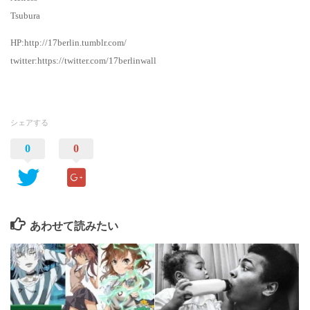
Tsubura
HP:http://17berlin.tumblr.com/
twitter:https://twitter.com/17berlinwall
シェアする
0
0
あわせて読みたい