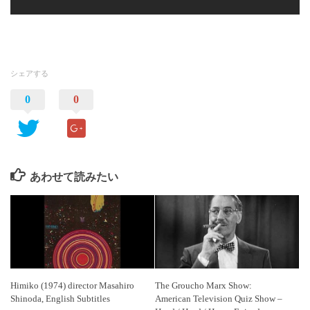
シェアする
0
0
あわせて読みたい
Himiko (1974) director Masahiro
The Groucho Marx Show:
Shinoda, English Subtitles
American Television Quiz Show –