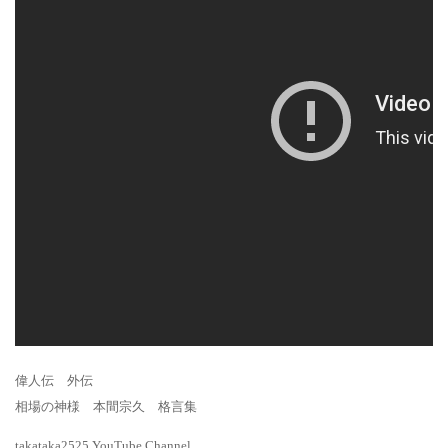
偉人伝 外伝
相場の神様 本間宗久 格言集
takataka2525 YouTube Channel