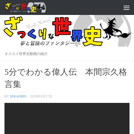
オススメ世界史動画の紹介
5分でわかる偉人伝 本間宗久格
言集
BY
SEKAISHI1
·
2018年8月27日