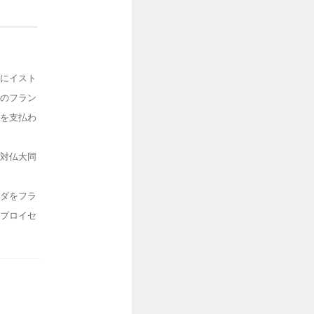
にイスト
のフラン
を支払わ
。
対仏大同
ダをフラ
プロイセ