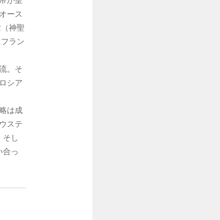
帝が皇
でオース
世（神聖
にフラン
流。そ
ロシア
略は成
ウステ
。そし
い合っ