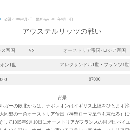
1
· 公開
2018年8月2日
· 更新済み
2018年8月13日
アウステルリッツの戦い
ンス帝国
VS
オーストリア帝国･ロシア帝国
アレクサンドル1世・フランツ1世
オン1世
87000
000
背景
ルガーの敗北からは、ナポレオンはイギリス上陸をひとまず諦
大同盟の一角オーストリア帝国（神聖ローマ皇帝も兼ねる）に
そして1805年9月10日にオーストリアがフランスの同盟国バイ