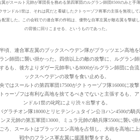
右翼がスールト元帥が軍団長を務める第四軍団のルグラン師団8500のみと手
クサンドル1世は、それは罠だと看破したクトゥーゾフ将軍の主張を無視して
を配置した。この会戦での連合軍の作戦は、優勢な自軍左翼が敵右翼を撃破し
の背後に回りこませる、というものであった。
半頃、連合軍左翼のブックスヘウデン隊がプラッツエン高地を
ラン師団に襲い掛かった。四倍以上の敵の攻撃に、ルグラン師
するも、後方よりダヴー元帥率いる8000がルグラン師団に合
ックスヘウデンの攻撃を食い止める。
央ではスールトの第四軍団17500がクトゥーゾフ隊16000に攻
トゥーゾフは有利な高地を捨てるべきでないと主張するも、ア
ンドル1世の叱咤により渋々出撃する。
バグラチオン隊18000とリヒテンシュタイン公ヨハン4500の騎
ンヌ元帥の第五軍団13000、ミュラ元帥の騎兵隊5500に襲い掛
ごろ、スールトはプラッツエン高地を占領し、大砲を高地に上
戦中のフランス軍左翼に援護射撃をする。