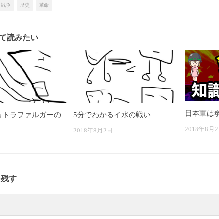
戦争
歴史
革命
て読みたい
日本軍は
るトラファルガーの
5分でわかるイ水の戦い
2018年8月2
2018年8月2日
日
を残す