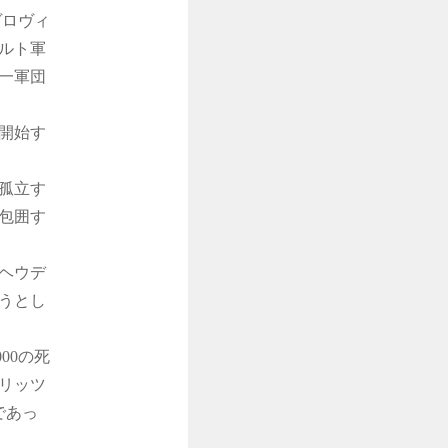
ヴロヴィ
ールト軍
一軍団
開始す
孤立す
包囲す
ヘウデ
うとし
00の死
リッツ
であっ