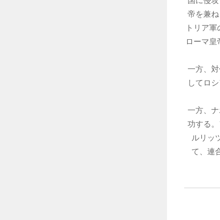
国に侵攻
帝を兼ね
トリア軍
ローマ皇
一方、対
してロシ
一方、ナ
功する。
ルリッ
て、連