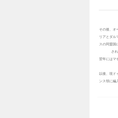
その後、オ
リアとダル
スの同盟国
され
翌年にはマ
以後、現ド
ンス領に編