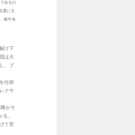
薄であるの
左翼に主
、敵中央
駆け下
団は大
流し、ブ
撃を仕掛
レクサ
兵隊がそ
かる。
げて苦