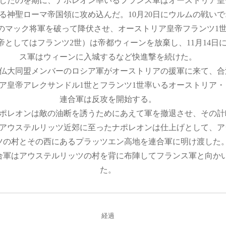
したのを期に、ナポレオン率いるフランス軍はオーストリア皇
る神聖ローマ帝国領に攻め込んだ。10月20日にウルムの戦い
のマック将軍を破って降伏させ、オーストリア皇帝フランツ1
帝としてはフランツ2世）は帝都ウィーンを放棄し、11月14日
ス軍はウィーンに入城するなど快進撃を続けた。
仏大同盟メンバーのロシア軍がオーストリアの援軍に来て、合
ア皇帝アレクサンドル1世とフランツ1世率いるオーストリア・
連合軍は反攻を開始する。
ポレオンは敵の油断を誘うためにあえて軍を撤退させ、その計
アウステルリッツ近郊に至ったナポレオンは仕上げとして、ア
ツの村とその西にあるプラッツエン高地を連合軍に明け渡した
合軍はアウステルリッツの村を背に布陣してフランス軍と向か
た。
経過