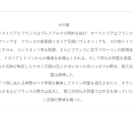
その後
ーストリアとフランスはプレスブルクの和約を結び、オーストリアはフランス
マツィアを、フランスの衛星国イタリア王国にヴェネツィアを、その他ドイツ
にチロル、コンスタンツ等を割譲。さらにフランスに五千フローリンの賠償金
、イタリアとドイツからの撤退を余儀なくされる。そして対仏大同盟を脱退
セナ元帥が制圧したナポリ王国の王にナポレオンの兄ジョゼフが即位、第三次
盟は崩壊した。
イツ領にあたる神聖ローマ帝国を解体してライン同盟を成立させたり、オラン
入するなどフランスの勢力は拡大し、第三次対仏大同盟では中立を保っていた
ン王国の警戒を煽った。