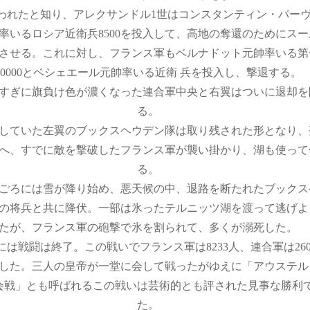
われたと知り、アレクサンドル1世はコンスタンティン・パー
率いるロシア近衛兵8500を投入して、高地の奪還のためにス
させる。これに対し、フランス軍もベルナドット元帥率いる第
10000とベシェエール元帥率いる近衛 兵を投入し、撃退する。
すぎに旗負け色が濃くなった連合軍中央と右翼はついに退却を
る。
していた左翼のブックスヘウデン隊は取り残された形となり、
へ、すでに敵を撃破したフランス軍が襲い掛かり、湖も使って
る。
ごろには雪が降り始め、悪天候の中、退路を断たれたブックス
の将兵と共に降伏。一部は氷ったテルニッツ湖を渡って逃げよ
たが、フランス軍の砲撃で氷を割られて、多くが溺死した。
には戦闘は終了。この戦いでフランス軍は8233人、連合軍は260
した。三人の皇帝が一堂に会して戦ったがゆえに「アウステル
会戦」とも呼ばれるこの戦いは芸術的とも評された見事な勝利
た。