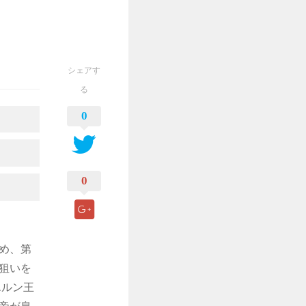
シェアす
る
0
0
め、第
狙いを
エルン王