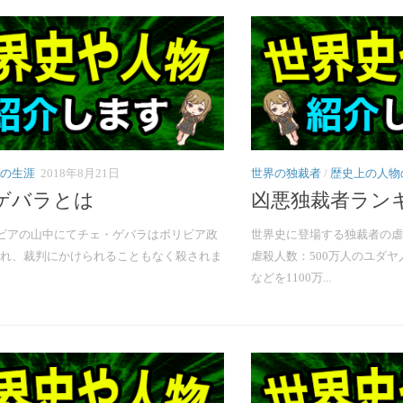
の生涯
2018年8月21日
世界の独裁者
/
歴史上の人物
ゲバラとは
凶悪独裁者ラン
リビアの山中にてチェ・ゲバラはボリビア政
世界史に登場する独裁者の虐
れ、裁判にかけられることもなく殺されま
虐殺人数：500万人のユダ
などを1100万...