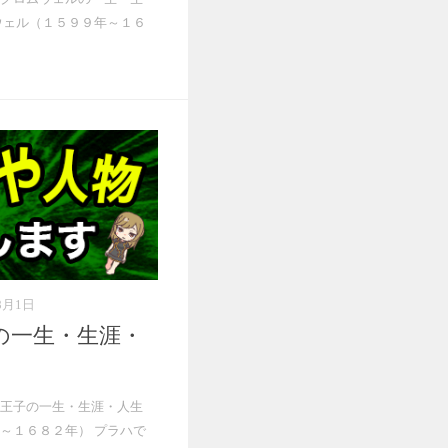
ウェル（１５９９年～１６
8月1日
の一生・生涯・
王子の一生・生涯・人生
～１６８２年） プラハで