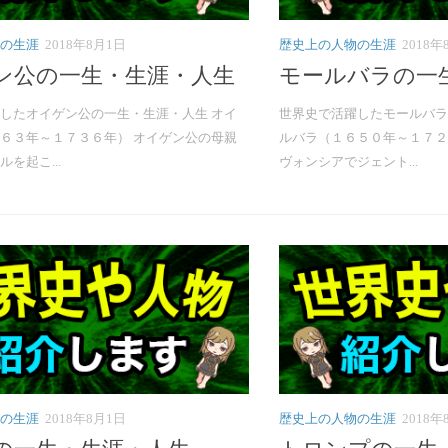
の生涯
2018年8月1日
歴史上の人物の生涯
2018年
ン公の一生・生涯・人生
モールバラの一
したオイゲン公の一生・生涯・人生 オイ
世界史で活躍したモールバラ
６３年～１７３６年） オイゲン公の母親
ルバラ（１６５０年～１７２
を起こ...
ヴォンシアでジェント...
の生涯
2018年8月1日
歴史上の人物の生涯
2018年