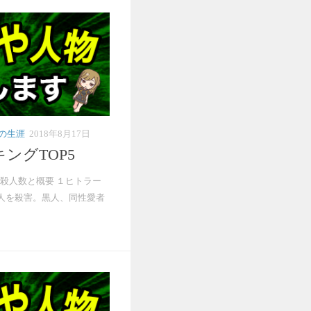
の生涯
2018年8月17日
キングTOP5
殺人数と概要 １ヒトラー
ヤ人を殺害。黒人、同性愛者