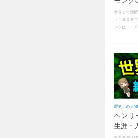
モンク
世界史で活躍
（１６０８年
ンクは、１６４
歴史上の人物
ヘンリ
生涯・
世界史で活躍