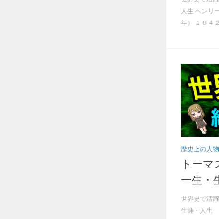
人生 ヘンリ
年） １６４２
歴史上の人物
トーマ
一生・
世界史で活躍
生涯・人生 