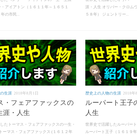
ー・アイアトン（１６１１年～１６５１
涯・人生 オリバー・クロム
年の市民...
５８年） ジェントリー...
の生涯
2018年8月1日
歴史上の人物の生涯
2018年
ス・フェアファックスの
ルーパート王子
生涯・人生
人生
したトーマス・フェアファックスの一生・
世界史で活躍したルーパート
トーマス・フェアファックス (１６１２年
ルーパート王子（１６１９年