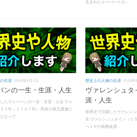
生まれたルーパートの...
の生涯
2018年8月1日
歴史上の人物の生涯
2018年
バンの一生・生涯・人生
ヴァレンシュタ
涯・人生
したヴォーバンの一生・生涯・人生 ヴォ
３３年～１７０７年） 田舎の貧乏貴族に
世界史で活躍したヴァレンシ
なって...
生 ヴァレンシュタイン（１５
ヘミヤの新教徒貴...