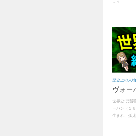
～１...
歴史上の人物
ヴォー
世界史で活躍
ーバン（１６
生まれ、孤児と