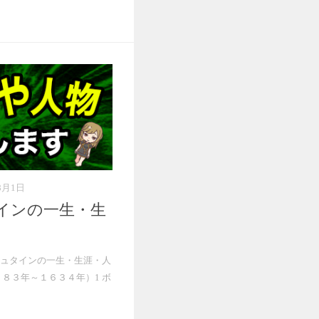
8月1日
インの一生・生
ュタインの一生・生涯・人
８３年～１６３４年）1 ボ