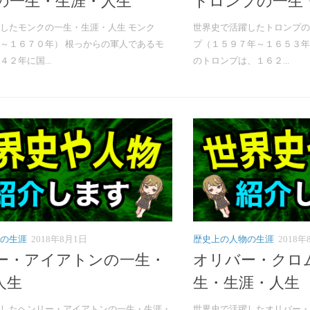
の一生・生涯・人生
トロンプの一生
したモンクの一生・生涯・人生 モンク
世界史で活躍したトロンプの
～１６７０年） 根っからの軍人であるモ
プ（１５９７年～１６５３年
２年に国...
のトロンプは、１６２...
の生涯
2018年8月1日
歴史上の人物の生涯
2018年
ー・アイアトンの一生・
オリバー・クロ
人生
生・生涯・人生
したヘンリー・アイアトンの一生・生涯・
世界史で活躍したオリバー・