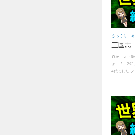
ざっくり世界
三国志
袁紹 天下統
ょ ？～20
4代にわたって