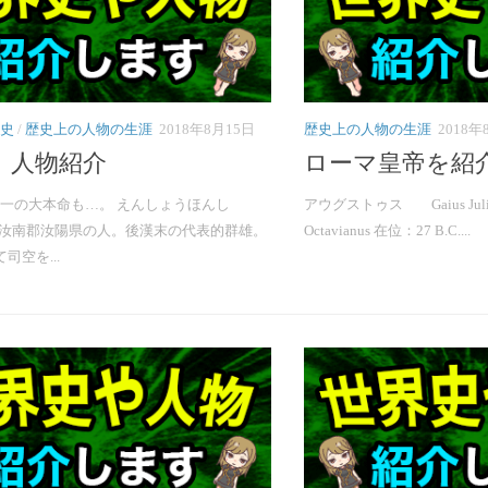
史
/
歴史上の人物の生涯
2018年8月15日
歴史上の人物の生涯
2018年
 人物紹介
ローマ皇帝を紹介
一の大本命も…。 えんしょうほんし
アウグストゥス Gaius Julius C
2 汝南郡汝陽県の人。後漢末の代表的群雄。
Octavianus 在位：27 B.C....
司空を...