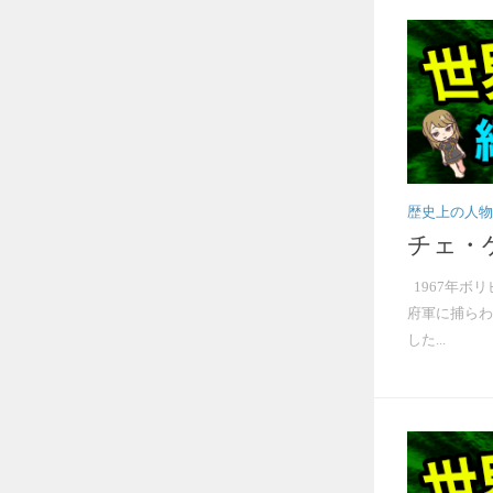
歴史上の人物
チェ・
1967年ボ
府軍に捕らわ
した...