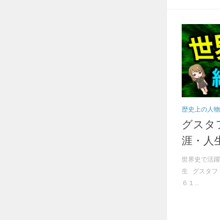
歴史上の人物
グスタ
涯・人
世界史で活躍
生 グスタフ
６１...