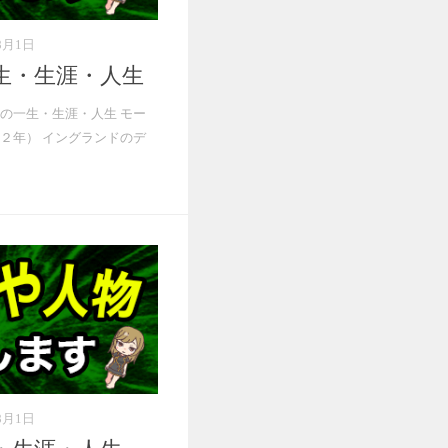
8月1日
生・生涯・人生
の一生・生涯・人生 モー
２年） イングランドのデ
8月1日