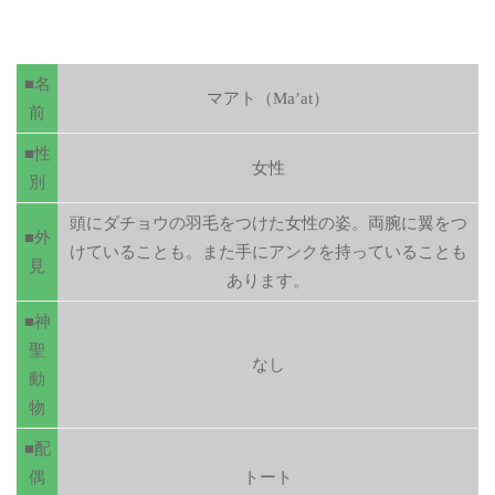
■名
マアト（Ma’at）
前
■性
女性
別
頭にダチョウの羽毛をつけた女性の姿。両腕に翼をつ
■外
けていることも。また手にアンクを持っていることも
見
あります。
■神
聖
なし
動
物
■配
偶
トート