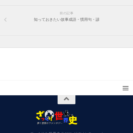
前の記事
知っておきたい故事成語・慣用句・諺