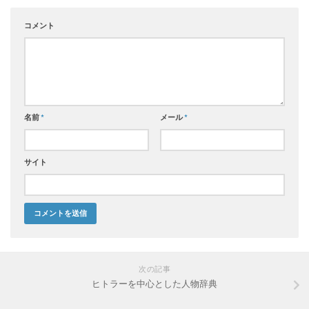
コメント
名前
*
メール
*
サイト
次の記事
ヒトラーを中心とした人物辞典