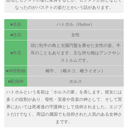
怒るとセクメトの姿に変身するとか、セクメトがおとなしく
なったのがバステトの姿だとかいう話があります。
■名前
ハトホル（Hathor）
■性別
女性
頭に牝牛の角と太陽円盤を乗せた女性の姿。牛
■外見
耳のこともあります。主な持ち物はアンクやシ
ストルムです。
■神聖動物
雌牛、（雌ネコ、雌ライオン）
■配偶神
ホルス
ハトホルという名前は「ホルスの家」を表します。彼女には
多くの役割があり、母性・安産や音楽の神として、そして冥
界においては死者達の守護神として信仰されました。エジプ
トだけでなく、周辺の属国でも信仰された人気のある女神さ
まです。