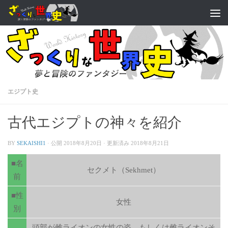
エジプト史
古代エジプトの神々を紹介
BY
SEKAISHI1
· 公開
2018年8月20日
· 更新済み
2018年8月21日
■名
セクメト（Sekhmet）
前
■性
女性
別
頭部が雌ライオンの女性の姿。もしくは雌ライオンそ