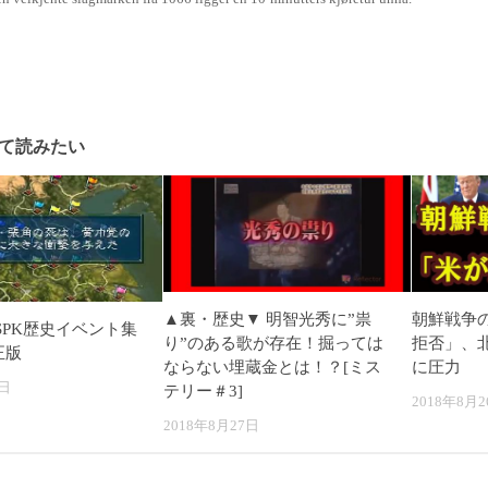
て読みたい
▲裏・歴史▼ 明智光秀に”祟
朝鮮戦争
SPK歴史イベント集
り”のある歌が存在！掘っては
拒否」、
正版
ならない埋蔵金とは！？[ミス
に圧力
7日
テリー＃3]
2018年8月2
2018年8月27日