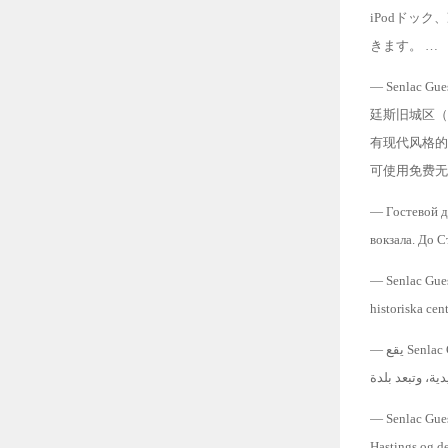
iPodドッ
きます。 …
— Senlac
廷斯旧城区（Ha
有现代风格的
可使用免费无
— Гостевой д
вокзала. До С
— Senlac Gues
historiska cen
— يقع Senlac Guest House في وسط مدينة Hastings، على بُعد 5 دقائق سيرًا على الأقدام من محطة السكك
— Senlac Guest
Hastings og de