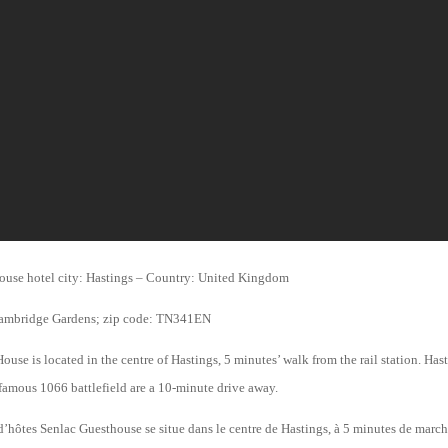
ouse hotel city: Hastings – Country: United Kingdom
Cambridge Gardens; zip code: TN341EN
ouse is located in the centre of Hastings, 5 minutes’ walk from the rail station. Has
amous 1066 battlefield are a 10-minute drive away.
hôtes Senlac Guesthouse se situe dans le centre de Hastings, à 5 minutes de march