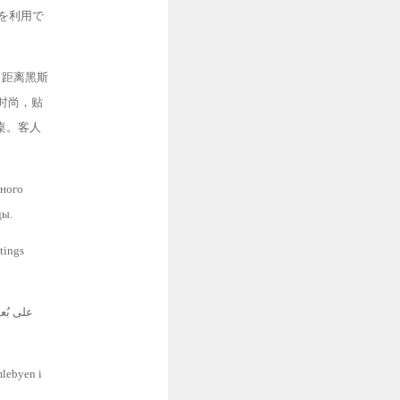
場を利用で
程，距离黑斯
装饰时尚，贴
桌。客人
жного
ды.
tings
mlebyen i