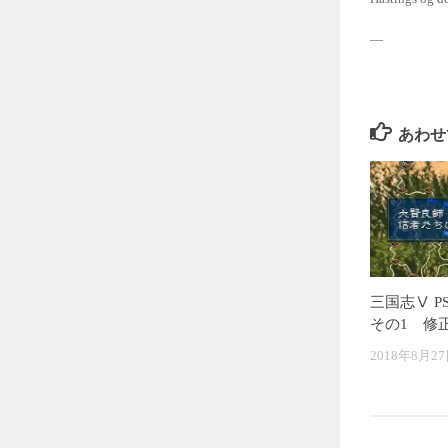
—
あわせ
三国志Ⅴ P
その1 修
2018年8月2