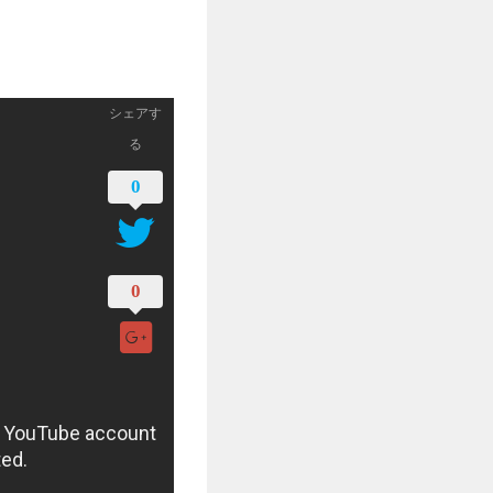
シェアす
る
0
0