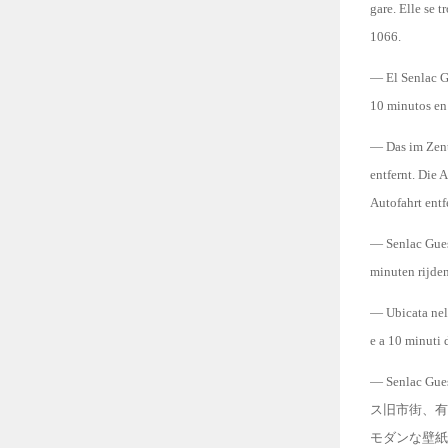
gare. Elle se 
1066.
— El Senlac Gu
10 minutos en 
— Das im Zent
entfernt. Die 
Autofahrt entf
— Senlac Guest
minuten rijde
— Ubicata nel 
e a 10 minuti 
— Senla
ス旧市街、有
モダンな壁紙