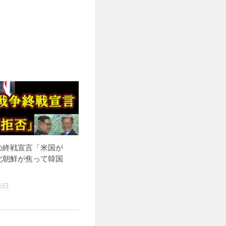
の終戦宣言「米国が
北朝鮮が焦って韓国
6日