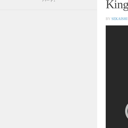
Kin
パート1
BY
SEKAISHI