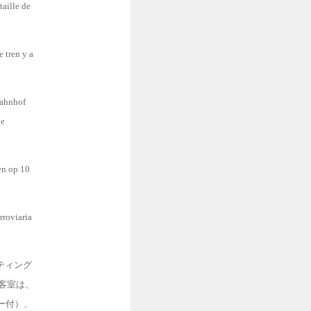
taille de
 tren y a
Bahnhof
ge
en op 10
rroviaria
スティング
の客室は、
ー付）、