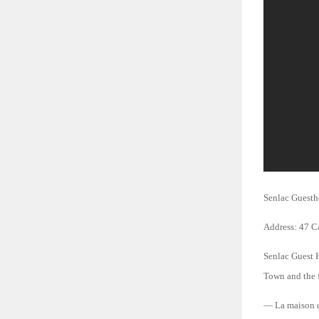
Senlac Guesth
Address: 47 
Senlac Guest H
Town and the f
— La maison d’