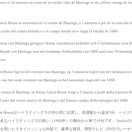
trouve à 10 minutes de route de la vieille ville de Hastings et du célèbre champ de ba
est House se encuentra en el centro de Hastings, a 5 minutos a pie de la estación de
coche del centro histórico y el campo donde tuvo lugar la batalla de 1066.
rum von Hastings gelegene Senlac Guesthouse befindet sich 5 Gehminuten vom 
Altstadt von Hastings und das berühmte Schlachtfeld von 1066 sind eine 10-minüti
ernt.
 House ligt in het centrum van Hastings, op 5 minuten lopen van het treinstation 
n van het oude centrum van Hastings en het beroemde slagveld van 1066.
centro di Hastings, la Senlac Guest House sorge a 5 minuti a piedi dalla stazione fe
d’auto dal centro storico di Hastings e dal famoso campo della battaglia del 1066.
c Guest Houseはヘイスティングスの中心部に位置し、鉄道駅から徒歩5分、ヘイ
名なヘイスティングズの戦い（1066年）の舞台から車で10分です。 Senlac
を用いたスタイリッシュな内装で、豪華な寝具、薄型テレビ（DVDプレーヤ