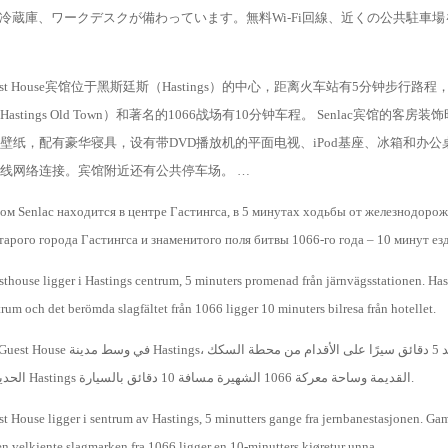
ク、冷蔵庫、ワークデスクが備わっています。無料Wi-Fi回線、近くの公共駐車
 Guest House宾馆位于黑斯廷斯（Hastings）的中心，距离火车站有5分钟步行路
stings Old Town）和著名的1066战场有10分钟车程。 Senlac宾馆的客房
壁纸，配有豪华寝具，设有带DVD播放机的平面电视、iPod基座、冰箱和办公
线网络连接。宾馆附近还有公共停车场。 …
ом Senlac находится в центре Гастингса, в 5 минутах ходьбы от железнодоро
тарого города Гастингса и знаменитого поля битвы 1066-го года – 10 минут ез
thouse ligger i Hastings centrum, 5 minuters promenad från järnvägsstationen. Has
trum och det berömda slagfältet från 1066 ligger 10 minuters bilresa från hotellet.
الحديدية، وتبعد بلدة Hastings القديمة وساحة معركة 1066 الشهيرة مسافة 10 دقائق بالسيارة.
 House ligger i sentrum av Hastings, 5 minutters gange fra jernbanestasjonen. Ga
n velkjente slagmarken fra 1066 ligger en 10-minutters kjøretur unna.